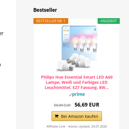
Bestseller
BESTSELLER NR. 1
ANGEBOT
er
h
Philips Hue Essential Smart LED A60
Lampe, Weiß und Farbiges LED
Leuchtmittel, E27 Fassung, 8W...
56,69 EUR
59,99 EUR
Bei Amazon kaufen
Affiliate-Link - letztes Update: 24.07.2026