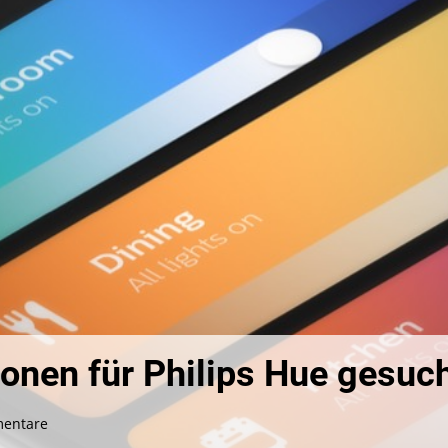
onen für Philips Hue gesuc
zu
entare
Android-