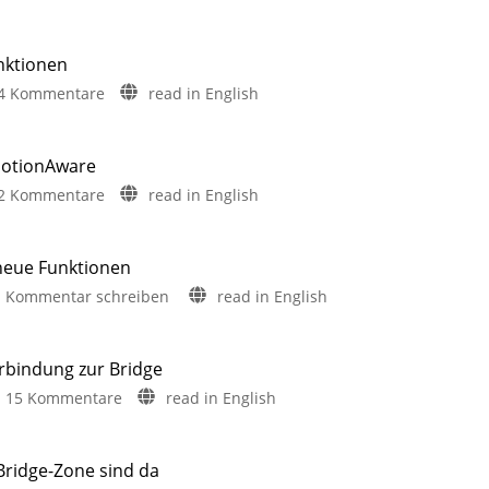
nktionen
zu
4 Kommentare
read in English
Philips
Hue
5.72:
MotionAware
Update
zu
2 Kommentare
read in English
ohne
Philips
neue
Hue
Funktionen
5.71:
 neue Funktionen
Mit
Verbesserungen
Umfrage
zu
Kommentar schreiben
read in English
rund
für
um
Philips
das
MotionAware
Thema
Hue
Energieverbrauch
Bewegungszonen
5.70:
noch
erbindung zur Bridge
einfacher
Kleines
erstellen
zu
15 Kommentare
read in English
Update
Philips
ohne
Hue
neue
verliert
 Bridge-Zone sind da
Funktionen
nach