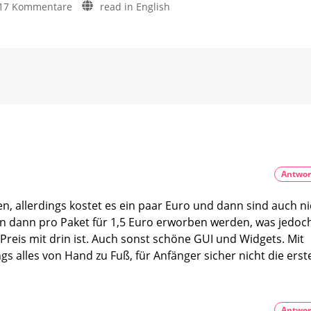
zu
17 Kommentare
read in English
Optimierungen
Update
für
Philips
die
die
neuen
Hue
Wandschalter
Verbindung
5.69:
zur
Sports
Bridge
Live
Version
und
5.69
könnte
neue
Fehler
verursachen
Bridge-
Zone
sind
da
Antwor
Neues
Update
der
offiziellen
n, allerdings kostet es ein paar Euro und dann sind auch ni
App
nen dann pro Paket für 1,5 Euro erworben werden, was jedoc
m Preis mit drin ist. Auch sonst schöne GUI und Widgets. Mit
gs alles von Hand zu Fuß, für Anfänger sicher nicht die erst
Antwor