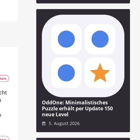
ten
cht
h
OddOne: Minimalistisches
Puzzle erhält per Update 150
neue Level
e
5. August 2026
ten