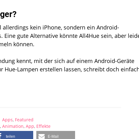
ager?
 allerdings kein iPhone, sondern ein Android-
. Eine gute Alternative könnte All4Hue sein, aber leid
mmeln können.
endung kennt, mit der sich auf einem Android-Geräte
r Hue-Lampen erstellen lassen, schreibt doch einfac
Apps
,
Featured
d
,
Animation
,
App
,
Effekte
teilen
E-Mail