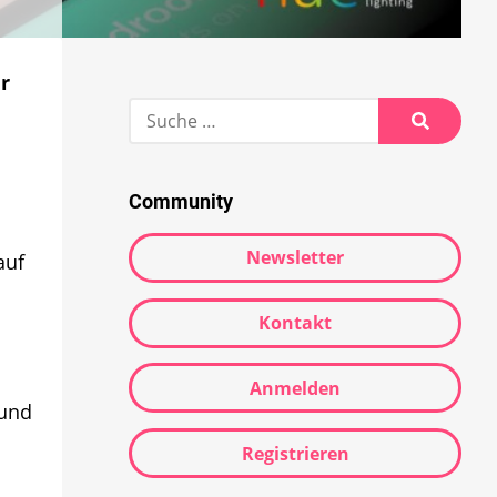
r
Suche
nach:
Suche
Community
Newsletter
auf
Kontakt
Anmelden
 und
Registrieren