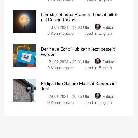
Philips
im
Hue
Test
Innr startet neue Filament-Leuchtmittel
Secure
Smarte
mit Design-Fokus
Neuerscheinung
Türklingel:
ausprobiert
13.08.2024 - 12:00 Uhr
Fabian
Die
zu
3 Kommentare
read in English
ersten
Innr
offiziellen
startet
Grafiken
Der neue Echo Hub kann jetzt bestellt
neue
Leak
werden
in
Filament-
der
eigenen
21.02.2024 - 15:01 Uhr
Fabian
Leuchtmittel
App
zu
9 Kommentare
read in English
mit
Der
Design-
neue
Fokus
Philips Hue Secure Flutlicht Kamera im
Echo
Drei
Test
verschiedene
Hub
Formen
verfügbar
29.01.2024 - 10:45 Uhr
Fabian
kann
zu
9 Kommentare
read in English
jetzt
Philips
bestellt
Hue
werden
Secure
Smart-
Home-
Flutlicht
Bedienpanel
an
Kamera
der
Wand
im