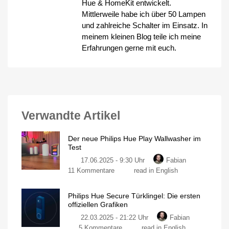
Hue & HomeKit entwickelt.
Mittlerweile habe ich über 50 Lampen
und zahlreiche Schalter im Einsatz. In
meinem kleinen Blog teile ich meine
Erfahrungen gerne mit euch.
Verwandte Artikel
Der neue Philips Hue Play Wallwasher im
Test
17.06.2025 - 9:30 Uhr
Fabian
zu
11 Kommentare
read in English
Der
neue
Philips Hue Secure Türklingel: Die ersten
Philips
offiziellen Grafiken
Hue
22.03.2025 - 21:22 Uhr
Fabian
Play
zu
5 Kommentare
read in English
Wallwasher