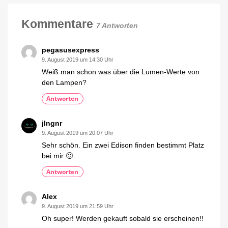
Test
Das
Kommentare
sind
7 Antworten
meine
ersten
Eindrücke
pegasusexpress
9. August 2019 um 14:30 Uhr
Weiß man schon was über die Lumen-Werte von
den Lampen?
Antworten
jlngnr
9. August 2019 um 20:07 Uhr
Sehr schön. Ein zwei Edison finden bestimmt Platz
bei mir 🙂
Antworten
Alex
9. August 2019 um 21:59 Uhr
Oh super! Werden gekauft sobald sie erscheinen!!