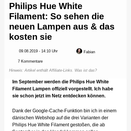
Philips Hue White
Filament: So sehen die
neuen Lampen aus & das
kosten sie
09.08.2019 - 14:10 Uhr
Fabian
zu
7 Kommentare
Philips
Hinweis: Artikel enthält Affiliate-Links.
Was ist das?
Hue
White
Im September werden die Philips Hue White
Filament:
Filament Lampen offiziell vorgestellt. Ich habe
So
sehen
sie schon jetzt im Netz entdecken können.
die
neuen
Dank der Google-Cache-Funktion bin ich in einem
Lampen
aus
dänischen Webshop auf die drei Varianten der
&
Philips Hue White Filament gestoßen, die ab
das