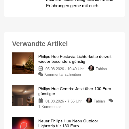
Erfahrungen gerne mit euch.
Verwandte Artikel
Philips Hue Festavia Lichterkette derzeit
wieder besonders günstig
05.08.2026 - 10:40 Uhr
Fabian
zu
Kommentar schreiben
Philips
Hue
Philips Hue Centris: Jetzt über 100 Euro
Festavia
günstiger
Lichterkette
01.08.2026 - 7:55 Uhr
Fabian
derzeit
zu
1 Kommentar
wieder
Philips
besonders
Hue
günstig
Neuer Philips Hue Neon Outdoor
Centris:
20
Lightstrip für 130 Euro
Meter
Jetzt
mit