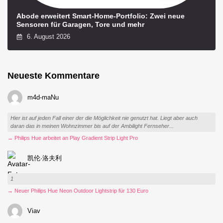
Abode erweitert Smart-Home-Portfolio: Zwei neue
Sensoren für Garagen, Tore und mehr
6. August 2026
Neueste Kommentare
m4d-maNu
Hier ist auf jeden Fall einer der die Möglichkeit nie genutzt hat. Liegt aber auch
daran das in meinen Wohnzimmer bis auf der Ambilight Fernseher...
→ Philips Hue arbeitet an Play Gradient Strip Light Pro
凯伦·洛夫利
1
→ Neuer Philips Hue Neon Outdoor Lightstrip für 130 Euro
Viav