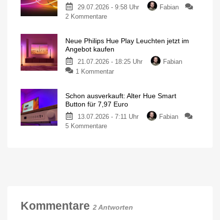
200
29.07.2026 - 9:58 Uhr
Fabian
über
LEDs
für
zu
2 Kommentare
100
nur
140
Neuer
Euro
Euro
Philips
günstiger
Neue Philips Hue Play Leuchten jetzt im
Hue
Individuelle
Angebot kaufen
Deckenleuchte
Neon
mit
1.630
21.07.2026 - 18:25 Uhr
Fabian
Outdoor
Lumen
zu
1 Kommentar
Lightstrip
Neue
für
Philips
130
Schon ausverkauft: Alter Hue Smart
Hue
Euro
Button für 7,97 Euro
Play
Ausgestattet
mit
13.07.2026 - 7:11 Uhr
Fabian
Leuchten
Gradient-
Funktion
zu
5 Kommentare
jetzt
Schon
im
ausverkauft:
Angebot
Alter
kaufen
Hue
15
Prozent
Smart
sparen
Button
für
7,97
Kommentare
2 Antworten
Euro
Neue