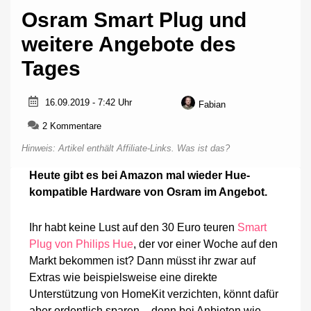
Osram Smart Plug und
weitere Angebote des
Tages
16.09.2019 - 7:42 Uhr
Fabian
zu
2 Kommentare
Osram
Hinweis: Artikel enthält Affiliate-Links.
Was ist das?
Smart
Plug
Heute gibt es bei Amazon mal wieder Hue-
und
kompatible Hardware von Osram im Angebot.
weitere
Angebote
des
Ihr habt keine Lust auf den 30 Euro teuren
Smart
Tages
Plug von Philips Hue
, der vor einer Woche auf den
Markt bekommen ist? Dann müsst ihr zwar auf
Extras wie beispielsweise eine direkte
Unterstützung von HomeKit verzichten, könnt dafür
aber ordentlich sparen – denn bei Anbieten wie