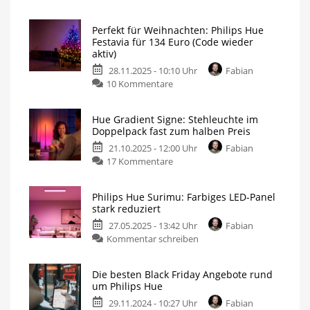
Proshop
liefert
Perfekt für Weihnachten: Philips Hue
richtig
Festavia für 134 Euro (Code wieder
starke
aktiv)
Philips
28.11.2025 - 10:10 Uhr
Fabian
Hue
zu
10 Kommentare
Angebote
Perfekt
Mix
&
für
Match
Hue Gradient Signe: Stehleuchte im
Aktion
Weihnachten:
mit
Doppelpack fast zum halben Preis
Internet-
Philips
Bestpreisen
21.10.2025 - 12:00 Uhr
Fabian
Hue
zu
17 Kommentare
Festavia
Hue
für
Gradient
134
Philips Hue Surimu: Farbiges LED-Panel
Signe:
Euro
stark reduziert
Stehleuchte
(Code
27.05.2025 - 13:42 Uhr
Fabian
im
wieder
zu
Kommentar schreiben
Doppelpack
aktiv)
Philips
fast
Smart
Plug
Hue
zum
gibt
Die besten Black Friday Angebote rund
es
Surimu:
halben
geschenkt
um Philips Hue
dazu
Farbiges
Preis
29.11.2024 - 10:27 Uhr
Fabian
LED-
Es
gibt