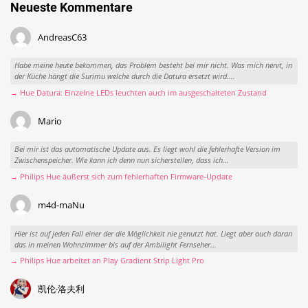
Neueste Kommentare
AndreasC63
Habe meine heute bekommen, das Problem besteht bei mir nicht. Was mich nervt, in
der Küche hängt die Surimu welche durch die Datura ersetzt wird....
→ Hue Datura: Einzelne LEDs leuchten auch im ausgeschalteten Zustand
Mario
Bei mir ist das automatische Update aus. Es liegt wohl die fehlerhafte Version im
Zwischenspeicher. Wie kann ich denn nun sicherstellen, dass ich...
→ Philips Hue äußerst sich zum fehlerhaften Firmware-Update
m4d-maNu
Hier ist auf jeden Fall einer der die Möglichkeit nie genutzt hat. Liegt aber auch daran
das in meinen Wohnzimmer bis auf der Ambilight Fernseher...
→ Philips Hue arbeitet an Play Gradient Strip Light Pro
凯伦·洛夫利