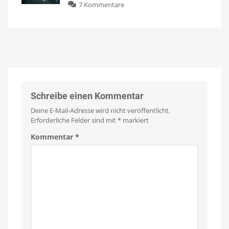
zu
7 Kommentare
Panel
wieder
Angebote
Die
stark
besten
reduziert
Black
Jetzt
für
Friday
169
statt
Angebote
329
Euro
rund
um
Philips
Hue
Schreibe einen Kommentar
Wo
habt
Deine E-Mail-Adresse wird nicht veröffentlicht.
ihr
bereits
Erforderliche Felder sind mit
*
markiert
zugeschlagen?
Kommentar
*