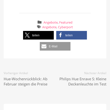
Angebote
,
Featured
Angebote
,
Cyberport
teilen
teilen
E-Mail
Vorheriger Artikel
Nächster Artikel
Hue-Wochenrückblick: Ab
Philips Hue Enrave S: Kleine
Februar steigen die Preise
Deckenleuchte im Test