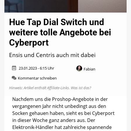
Hue Tap Dial Switch und
weitere tolle Angebote bei
Cyberport
Ensis und Centris auch mit dabei
23.01.2023 - 6:15 Uhr
Fabian
zu
Kommentar schreiben
Hue
Hinweis: Artikel enthält Affiliate-Links.
Was ist das?
Tap
Dial
Nachdem uns die Proshop-Angebote in der
Switch
vergangenen Jahr nicht unbedingt aus den
und
weitere
Socken gehauen haben, sieht es bei Cyberport
tolle
in dieser Woche ganz anders aus. Der
Angebote
Elektronik-Händler hat zahlreiche spannende
bei