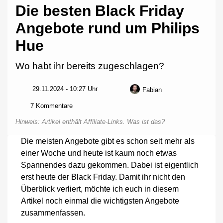
Die besten Black Friday
Angebote rund um Philips
Hue
Wo habt ihr bereits zugeschlagen?
29.11.2024 - 10:27 Uhr
Fabian
zu
7 Kommentare
Die
Hinweis: Artikel enthält Affiliate-Links.
Was ist das?
besten
Black
Die meisten Angebote gibt es schon seit mehr als
Friday
einer Woche und heute ist kaum noch etwas
Angebote
rund
Spannendes dazu gekommen. Dabei ist eigentlich
um
erst heute der Black Friday. Damit ihr nicht den
Philips
Überblick verliert, möchte ich euch in diesem
Hue
Artikel noch einmal die wichtigsten Angebote
zusammenfassen.