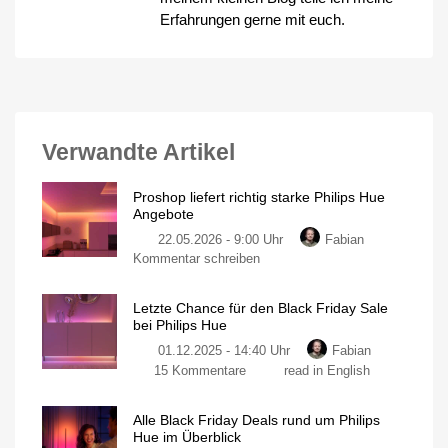
Erfahrungen gerne mit euch.
Verwandte Artikel
Proshop liefert richtig starke Philips Hue
Angebote
22.05.2026 - 9:00 Uhr
Fabian
zu
Kommentar schreiben
Proshop
liefert
Letzte Chance für den Black Friday Sale
richtig
bei Philips Hue
starke
01.12.2025 - 14:40 Uhr
Fabian
Philips
zu
15 Kommentare
read in English
Hue
Letzte
Angebote
Chance
Mix
&
Alle Black Friday Deals rund um Philips
für
Match
Hue im Überblick
Aktion
den
mit