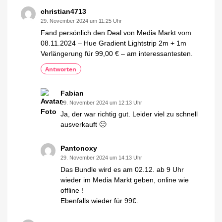
Amazon
christian4713
Große
29. November 2024 um 11:25 Uhr
Rabattschlacht
oder
Fand persönlich den Deal von Media Markt vom
Enttäuschung?
08.11.2024 – Hue Gradient Lightstrip 2m + 1m
Verlängerung für 99,00 € – am interessantesten.
Antworten
Fabian
29. November 2024 um 12:13 Uhr
Ja, der war richtig gut. Leider viel zu schnell
ausverkauft 🙁
Pantonoxy
29. November 2024 um 14:13 Uhr
Das Bundle wird es am 02.12. ab 9 Uhr
wieder im Media Markt geben, online wie
offline !
Ebenfalls wieder für 99€.