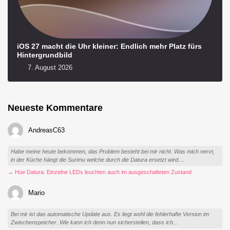
iOS 27 macht die Uhr kleiner: Endlich mehr Platz fürs
Hintergrundbild
7. August 2026
Neueste Kommentare
AndreasC63
Habe meine heute bekommen, das Problem besteht bei mir nicht. Was mich nervt,
in der Küche hängt die Surimu welche durch die Datura ersetzt wird....
→ Hue Datura: Einzelne LEDs leuchten auch im ausgeschalteten Zustand
Mario
Bei mir ist das automatische Update aus. Es liegt wohl die fehlerhafte Version im
Zwischenspeicher. Wie kann ich denn nun sicherstellen, dass ich...