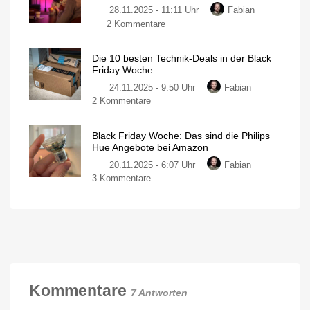
Internet-
28.11.2025 - 11:11 Uhr
Fabian
Black
Bestpreisen
zu
2 Kommentare
Friday
Alle
Sale
Black
bei
Die 10 besten Technik-Deals in der Black
Friday
Philips
Friday Woche
Deals
Hue
24.11.2025 - 9:50 Uhr
Fabian
rund
Mit
Hue
zu
2 Kommentare
um
Flux
Lightstrip
Die
Philips
und
Hue
10
Hue
Bridge
Black Friday Woche: Das sind die Philips
Pro
besten
im
Hue Angebote bei Amazon
Technik-
Überblick
20.11.2025 - 6:07 Uhr
Fabian
Deals
Das
sind
zu
3 Kommentare
in
die
besten
Black
der
Angebote
Friday
Black
Woche:
Friday
Das
Woche
sind
Mehr
als
die
nur
Philips
Philips
Hue
Hue
Kommentare
7 Antworten
Angebote
bei