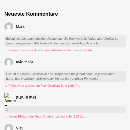
Neueste Kommentare
Mario
Bei mir ist das automatische Update aus. Es liegt wohl die fehlerhafte Version im
Zwischenspeicher. Wie kann ich denn nun sicherstellen, dass ich...
→ Philips Hue äußerst sich zum fehlerhaften Firmware-Update
m4d-maNu
Hier ist auf jeden Fall einer der die Möglichkeit nie genutzt hat. Liegt aber auch
daran das in meinen Wohnzimmer bis auf der Ambilight Fernseher...
→ Philips Hue arbeitet an Play Gradient Strip Light Pro
凯伦·洛夫利
1
→ Neuer Philips Hue Neon Outdoor Lightstrip für 130 Euro
Viav