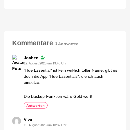
Philips
von
Hue
Philips
hat
Hue
die
Jetzt
kostenlos
Preise
auf
YouTube
für
anschauen
zahlreiche
Produkte
Kommentare
3 Antworten
erhöht
Bis
zu
15
Jochen
Euro
teurer
12. August 2025 um 19:48 Uhr
“Hue Essential” ist kein wirklich toller Name, gibt es
doch die App “Hue Essentials”, die ich auch
einsetze.
Die Backup-Funktion wäre Gold wert!
Antworten
Viva
13. August 2025 um 10:32 Uhr