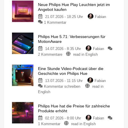
Hue
Neue Philips Hue Play Leuchten jetzt im
5.72:
Angebot kaufen
Update
21.07.2026 - 18:25 Uhr
Fabian
ohne
zu
1 Kommentar
neue
Neue
Funktionen
Philips
Mit
Umfrage
Philips Hue 5.71: Verbesserungen für
Hue
rund
MotionAware
um
Play
das
Thema
14.07.2026 - 8:35 Uhr
Fabian
Leuchten
Energieverbrauch
zu
2 Kommentare
read in English
jetzt
Philips
im
Hue
Angebot
Eine Stunde Video-Podcast über die
5.71:
kaufen
Geschichte von Philips Hue
Verbesserungen
15
Prozent
13.07.2026 - 11:15 Uhr
Fabian
für
sparen
zu
Kommentar schreiben
read in
MotionAware
Eine
Bewegungszonen
English
noch
Stunde
einfacher
erstellen
Video-
Philips Hue hat die Preise für zahlreiche
Podcast
Produkte erhöht
über
02.07.2026 - 8:00 Uhr
Fabian
die
zu
1 Kommentar
read in English
Geschichte