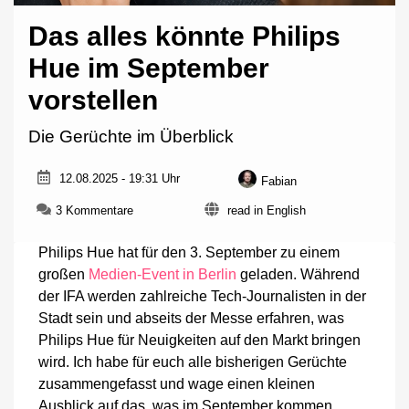
Das alles könnte Philips
Hue im September
vorstellen
Die Gerüchte im Überblick
12.08.2025 - 19:31 Uhr
Fabian
zu
3 Kommentare
read in English
Das
alles
Philips Hue hat für den 3. September zu einem
könnte
großen
Medien-Event in Berlin
geladen. Während
Philips
der IFA werden zahlreiche Tech-Journalisten in der
Hue
im
Stadt sein und abseits der Messe erfahren, was
September
Philips Hue für Neuigkeiten auf den Markt bringen
vorstellen
wird. Ich habe für euch alle bisherigen Gerüchte
zusammengefasst und wage einen kleinen
Ausblick auf das, was im September kommen