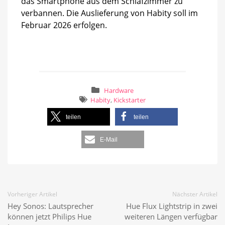
das Smartphone aus dem Schlafzimmer zu
verbannen. Die Auslieferung von Habity soll im
Februar 2026 erfolgen.
Hardware
Habity
,
Kickstarter
teilen
teilen
E-Mail
Vorheriger Artikel
Nächster Artikel
Hey Sonos: Lautsprecher
Hue Flux Lightstrip in zwei
können jetzt Philips Hue
weiteren Längen verfügbar