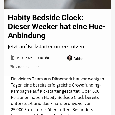
Habity Bedside Clock:
Dieser Wecker hat eine Hue-
Anbindung
Jetzt auf Kickstarter unterstützen
19.09.2025 - 10:10 Uhr
Fabian
zu
2 Kommentare
Habity
Bedside
Ein kleines Team aus Dänemark hat vor wenigen
Clock:
Tagen eine bereits erfolgreiche Crowdfunding-
Dieser
Kampagne auf Kickstarter gestartet. Über 600
Wecker
hat
Personen haben Habity Bedside Clock bereits
eine
unterstützt und das Finanzierungsziel von
Hue-
25.000 Euro locker übertroffen. Besonders
Anbindung