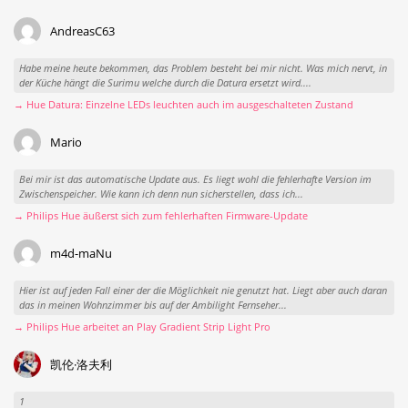
AndreasC63
Habe meine heute bekommen, das Problem besteht bei mir nicht. Was mich nervt, in
der Küche hängt die Surimu welche durch die Datura ersetzt wird....
→ Hue Datura: Einzelne LEDs leuchten auch im ausgeschalteten Zustand
Mario
Bei mir ist das automatische Update aus. Es liegt wohl die fehlerhafte Version im
Zwischenspeicher. Wie kann ich denn nun sicherstellen, dass ich...
→ Philips Hue äußerst sich zum fehlerhaften Firmware-Update
m4d-maNu
Hier ist auf jeden Fall einer der die Möglichkeit nie genutzt hat. Liegt aber auch daran
das in meinen Wohnzimmer bis auf der Ambilight Fernseher...
→ Philips Hue arbeitet an Play Gradient Strip Light Pro
凯伦·洛夫利
1