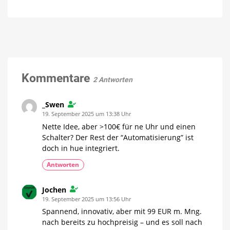
Kickstarter-
in
Projekt
der
Spin:
Massenproduktion
Heißer
als
eine
kerzenflackernde
Hue-
Kommentare
2 Antworten
Lampe
_Swen
19. September 2025 um 13:38 Uhr
Nette Idee, aber >100€ für ne Uhr und einen
Schalter? Der Rest der “Automatisierung” ist
doch in hue integriert.
Antworten
Jochen
19. September 2025 um 13:56 Uhr
Spannend, innovativ, aber mit 99 EUR m. Mng.
nach bereits zu hochpreisig – und es soll nach