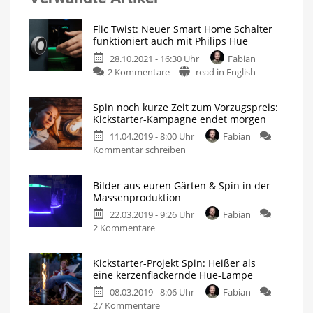
Flic Twist: Neuer Smart Home Schalter
funktioniert auch mit Philips Hue
28.10.2021 - 16:30 Uhr
Fabian
zu
2 Kommentare
read in English
Flic
Twist:
Spin noch kurze Zeit zum Vorzugspreis:
Neuer
Kickstarter-Kampagne endet morgen
Smart
11.04.2019 - 8:00 Uhr
Fabian
Home
zu
Kommentar schreiben
Schalter
Spin
funktioniert
noch
auch
Bilder aus euren Gärten & Spin in der
kurze
mit
Massenproduktion
Zeit
Philips
22.03.2019 - 9:26 Uhr
Fabian
zum
Hue
zu
2 Kommentare
Vorzugspreis:
Dank
Drehfunktion
Bilder
Kickstarter-
einfach
dimmen
aus
Kampagne
Kickstarter-Projekt Spin: Heißer als
euren
endet
eine kerzenflackernde Hue-Lampe
Gärten
morgen
08.03.2019 - 8:06 Uhr
Fabian
&
zu
27 Kommentare
Spin