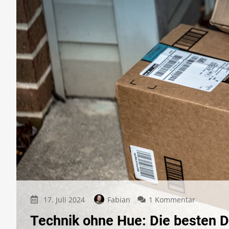
zu
17. Juli 2024
Fabian
1 Kommentar
Technik
Technik ohne Hue: Die besten 
ohne