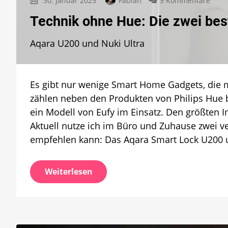
30. Januar 2025
Fabian
5 Kommentare
Tech
Technik ohne Hue: Die zwei be
ohne
Hue:
Aqara U200 und Nuki Ultra
Die
zwei
best
Smar
Es gibt nur wenige Smart Home Gadgets, die m
Lock
behe
zählen neben den Produkten von Philips Hue b
Matt
ein Modell von Eufy im Einsatz. Den größten 
Aktuell nutze ich im Büro und Zuhause zwei v
empfehlen kann: Das Aqara Smart Lock U200 u
Weiterlesen