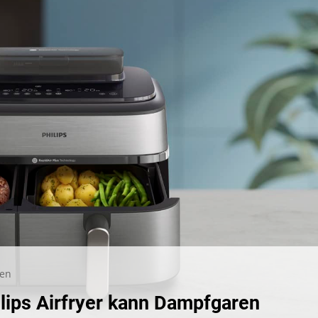
zu
ben
Technik
lips Airfryer kann Dampfgaren
ohne
Hue: