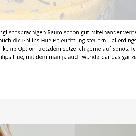
Hue:
Der
neue
Sonos
Play
nglischsprachigen Raum schon gut miteinander verne
Lautsprecher
uch die Philips Hue Beleuchtung steuern – allerding
er keine Option, trotzdem setze ich gerne auf Sonos. I
Philips Hue, mit dem man ja auch wunderbar das ganz