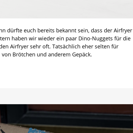
Der
neue
Philips
Airfryer
n dürfte euch bereits bekannt sein, dass der Airfryer
kann
Dampfgaren
tern haben wir wieder ein paar Dino-Nuggets für die
en Airfryer sehr oft. Tatsächlich eher selten für
 von Brötchen und anderem Gepäck.