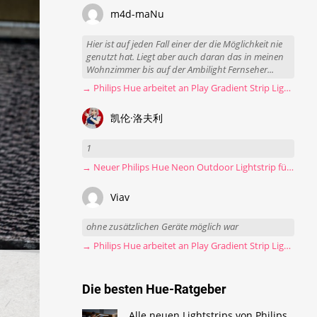
m4d-maNu
Hier ist auf jeden Fall einer der die Möglichkeit nie
genutzt hat. Liegt aber auch daran das in meinen
Wohnzimmer bis auf der Ambilight Fernseher...
→ Philips Hue arbeitet an Play Gradient Strip Light Pro
凯伦·洛夫利
1
→ Neuer Philips Hue Neon Outdoor Lightstrip für 130 Euro
Viav
ohne zusätzlichen Geräte möglich war
→ Philips Hue arbeitet an Play Gradient Strip Light Pro
Die besten Hue-Ratgeber
Alle neuen Lightstrips von Philips