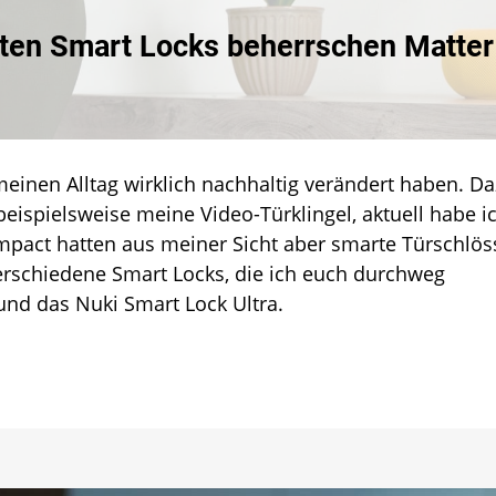
nik
sten Smart Locks beherrschen Matter
en
t
einen Alltag wirklich nachhaltig verändert haben. D
s
rrschen
eispielsweise meine Video-Türklingel, aktuell habe i
er
Impact hatten aus meiner Sicht aber smarte Türschlös
erschiedene Smart Locks, die ich euch durchweg
nd das Nuki Smart Lock Ultra.