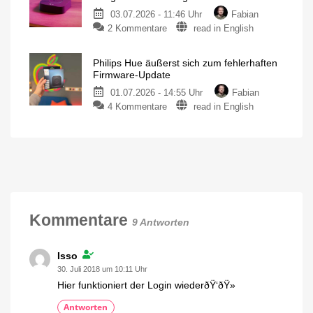
Verbesserungen
veröffentlicht
03.07.2026 - 11:46 Uhr
Fabian
für
zu
2 Kommentare
read in English
MotionAware
Neues
Bewegungszonen
noch
Firmware-
einfacher
erstellen
Philips Hue äußerst sich zum fehlerhaften
Update
Firmware-Update
für
01.07.2026 - 14:55 Uhr
Fabian
die
zu
4 Kommentare
read in English
Hue
Philips
Bridge
Hue
und
äußerst
Hue
sich
Bridge
zum
Pro
fehlerhaften
Läuft
jetzt
Firmware-
alles
glatt?
Update
Kommentare
9 Antworten
Weniger
als
100
Hue
Bridge
Isso
Pro
betroffen
30. Juli 2018 um 10:11 Uhr
Hier funktioniert der Login wiederðŸ‘ðŸ»
Antworten