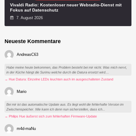
Vivaldi Radio: Kostenloser neuer Webradio-Dienst mit
Fokus auf Datenschutz
7. August 2026
Neueste Kommentare
AndreasC63
Habe meine heute bekommen, das Problem besteht bei mir nicht. Was mich nervt,
in der Küche hängt die Surimu welche durch die Datura ersetzt wird....
→ Hue Datura: Einzelne LEDs leuchten auch im ausgeschalteten Zustand
Mario
Bei mir ist das automatische Update aus. Es liegt wohl die fehlerhafte Version im
Zwischenspeicher. Wie kann ich denn nun sicherstellen, dass ich...
→ Philips Hue äußerst sich zum fehlerhaften Firmware-Update
m4d-maNu