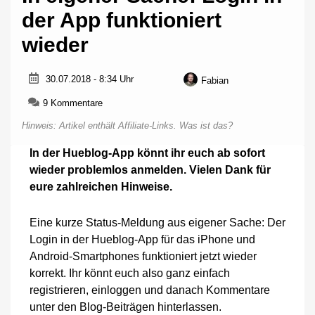
der App funktioniert
wieder
30.07.2018 - 8:34 Uhr
Fabian
zu
9 Kommentare
In
Hinweis: Artikel enthält Affiliate-Links.
Was ist das?
eigener
Sache:
In der Hueblog-App könnt ihr euch ab sofort
Login
wieder problemlos anmelden. Vielen Dank für
in
der
eure zahlreichen Hinweise.
App
funktioniert
Eine kurze Status-Meldung aus eigener Sache: Der
wieder
Login in der Hueblog-App für das iPhone und
Android-Smartphones funktioniert jetzt wieder
korrekt. Ihr könnt euch also ganz einfach
registrieren, einloggen und danach Kommentare
unter den Blog-Beiträgen hinterlassen.