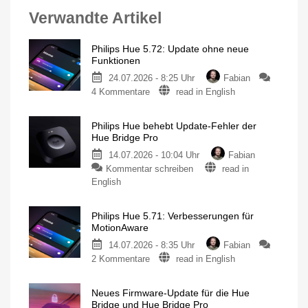
Verwandte Artikel
Philips Hue 5.72: Update ohne neue
Funktionen
24.07.2026 - 8:25 Uhr
Fabian
zu
4 Kommentare
read in English
Philips
Hue
Philips Hue behebt Update-Fehler der
5.72:
Hue Bridge Pro
Update
14.07.2026 - 10:04 Uhr
Fabian
ohne
zu
Kommentar schreiben
read in
neue
Philips
English
Funktionen
Hue
Mit
Umfrage
behebt
rund
um
Philips Hue 5.71: Verbesserungen für
Update-
das
MotionAware
Thema
Fehler
Energieverbrauch
14.07.2026 - 8:35 Uhr
Fabian
der
zu
2 Kommentare
read in English
Hue
Philips
Bridge
Hue
Pro
Neues Firmware-Update für die Hue
5.71:
Neue
Bridge und Hue Bridge Pro
Firmware