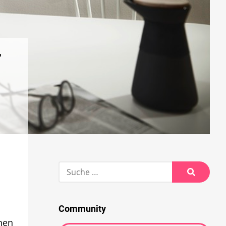
r
Suche
nach:
Suche
Community
nen