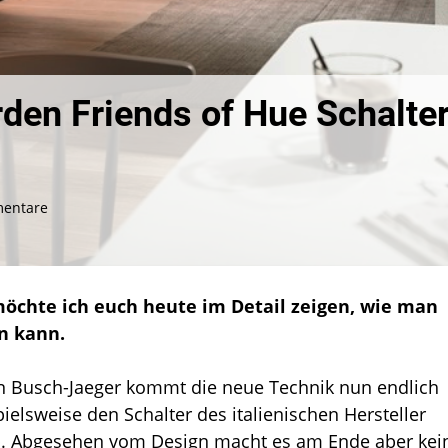
rden Friends of Hue Schalte
zu
entare
Im
Video:
So
einfach
öchte ich euch heute im Detail zeigen, wie man
werden
en kann.
Friends
of
Hue
on Busch-Jaeger kommt die neue Technik nun endlich
Schalter
ielsweise den Schalter des italienischen Hersteller
konfiguriert
b. Abgesehen vom Design macht es am Ende aber kei