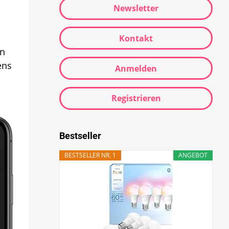
Newsletter
Kontakt
en
ens
Anmelden
Registrieren
Bestseller
BESTSELLER NR. 1
ANGEBOT