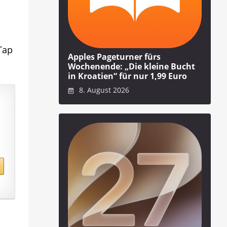
Tap
Apples Pageturner fürs
Wochenende: „Die kleine Bucht
in Kroatien“ für nur 1,99 Euro
8. August 2026