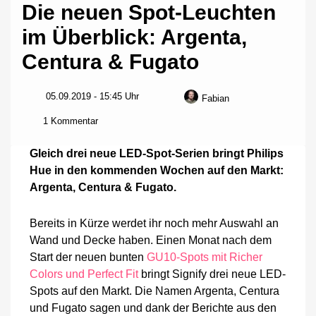
Die neuen Spot-Leuchten
im Überblick: Argenta,
Centura & Fugato
05.09.2019 - 15:45 Uhr
Fabian
zu
1 Kommentar
Die
neuen
Gleich drei neue LED-Spot-Serien bringt Philips
Spot-
Hue in den kommenden Wochen auf den Markt:
Leuchten
Argenta, Centura & Fugato.
im
Überblick:
Argenta,
Bereits in Kürze werdet ihr noch mehr Auswahl an
Centura
Wand und Decke haben. Einen Monat nach dem
&
Fugato
Start der neuen bunten
GU10-Spots mit Richer
Colors und Perfect Fit
bringt Signify drei neue LED-
Spots auf den Markt. Die Namen Argenta, Centura
und Fugato sagen und dank der Berichte aus den