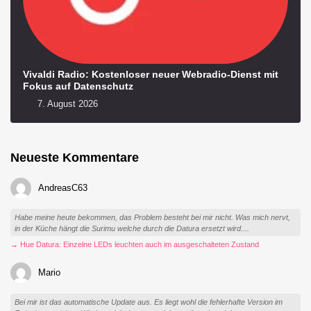
Vivaldi Radio: Kostenloser neuer Webradio-Dienst mit
Fokus auf Datenschutz
7. August 2026
Neueste Kommentare
AndreasC63
Habe meine heute bekommen, das Problem besteht bei mir nicht. Was mich nervt,
in der Küche hängt die Surimu welche durch die Datura ersetzt wird....
→ Hue Datura: Einzelne LEDs leuchten auch im ausgeschalteten Zustand
Mario
Bei mir ist das automatische Update aus. Es liegt wohl die fehlerhafte Version im