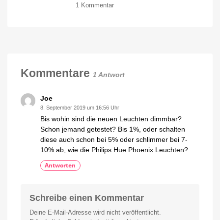
zu
1 Kommentar
Washer:
Hue
Nachfolger
White
der
Ambiance
Lightbar
GU10
offiziell
Spots
Mit
Gradient
derzeit
und
ColorCast
besonders
Kommentare
1 Antwort
günstig
Jetzt
Gutschein
aktivieren
Joe
8. September 2019 um 16:56 Uhr
Bis wohin sind die neuen Leuchten dimmbar?
Schon jemand getestet? Bis 1%, oder schalten
diese auch schon bei 5% oder schlimmer bei 7-
10% ab, wie die Philips Hue Phoenix Leuchten?
Antworten
Schreibe einen Kommentar
Deine E-Mail-Adresse wird nicht veröffentlicht.