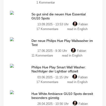
zu
1 Kommentar
Neue
Hue
So gut sind die neuen Hue Essential
Play
GU10 Spots
Stehleuchte
13.09.2025 - 13:53 Uhr
Fabian
ist
zu
17 Kommentare
read in English
bereits
So
bei
gut
Amazon
Der neue Philips Hue Play Wallwasher im
sind
erhältlich
Test
die
Für
149,99
17.06.2025 - 9:30 Uhr
Fabian
neuen
Euro
am
zu
11 Kommentare
read in English
Hue
Donnerstag
geliefert
Der
Essential
neue
GU10
Philips Hue Play Smart Wall Washer:
Philips
Spots
Nachfolger der Lightbar offiziell
Hue
Direkter
Vergleich
03.06.2025 - 11:15 Uhr
Fabian
Play
mit
den
zu
17 Kommentare
read in English
Wallwasher
teuren
Leuchtmitteln
Philips
im
Hue
Test
Hue White Ambiance GU10 Spots derzeit
Play
Smarte
besonders günstig
Neuerscheinung
Smart
ausprobiert
28.04.2025 - 10:56 Uhr
Fabian
Wall