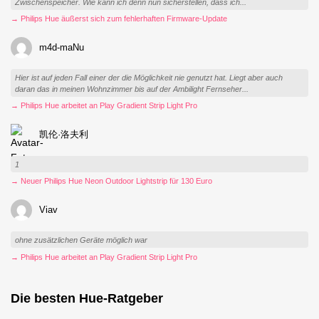
Zwischenspeicher. Wie kann ich denn nun sicherstellen, dass ich...
→ Philips Hue äußerst sich zum fehlerhaften Firmware-Update
m4d-maNu
Hier ist auf jeden Fall einer der die Möglichkeit nie genutzt hat. Liegt aber auch
daran das in meinen Wohnzimmer bis auf der Ambilight Fernseher...
→ Philips Hue arbeitet an Play Gradient Strip Light Pro
凯伦·洛夫利
1
→ Neuer Philips Hue Neon Outdoor Lightstrip für 130 Euro
Viav
ohne zusätzlichen Geräte möglich war
→ Philips Hue arbeitet an Play Gradient Strip Light Pro
Die besten Hue-Ratgeber