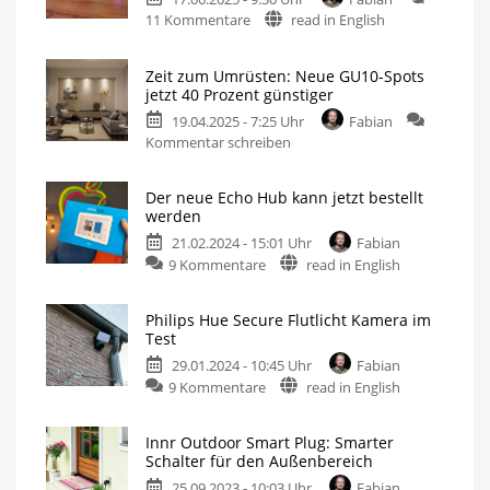
zu
11 Kommentare
read in English
Der
neue
Zeit zum Umrüsten: Neue GU10-Spots
Philips
jetzt 40 Prozent günstiger
Hue
19.04.2025 - 7:25 Uhr
Fabian
Play
zu
Kommentar schreiben
Wallwasher
Zeit
im
zum
Test
Der neue Echo Hub kann jetzt bestellt
Umrüsten:
Smarte
werden
Neuerscheinung
Neue
ausprobiert
21.02.2024 - 15:01 Uhr
Fabian
GU10-
zu
9 Kommentare
read in English
Spots
Der
jetzt
neue
40
Philips Hue Secure Flutlicht Kamera im
Echo
Prozent
Test
Hub
günstiger
29.01.2024 - 10:45 Uhr
Fabian
kann
Verbesserte
White
zu
9 Kommentare
read in English
jetzt
Ambiance
Leuchtmittel
Philips
bestellt
Hue
werden
Innr Outdoor Smart Plug: Smarter
Secure
Smart-
Schalter für den Außenbereich
Home-
Flutlicht
Bedienpanel
an
25.09.2023 - 10:03 Uhr
Fabian
Kamera
der