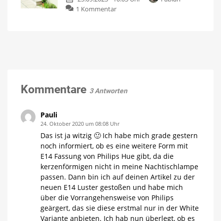
Wand
zu
1 Kommentar
im
Innr
Test
Outdoor
Das
sind
Smart
meine
ersten
Plug:
Eindrücke
Smarter
Schalter
für
den
Kommentare
3 Antworten
Außenbereich
Neuerscheinung
bereits
im
Pauli
Angebot
24. Oktober 2020 um 08:08 Uhr
Das ist ja witzig 🙂 Ich habe mich grade gestern
noch informiert, ob es eine weitere Form mit
E14 Fassung von Philips Hue gibt, da die
kerzenförmigen nicht in meine Nachtischlampe
passen. Dann bin ich auf deinen Artikel zu der
neuen E14 Luster gestoßen und habe mich
über die Vorrangehensweise von Philips
geärgert, das sie diese erstmal nur in der White
Variante anbieten. Ich hab nun überlegt, ob es