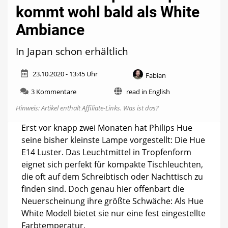
kommt wohl bald als White
Ambiance
In Japan schon erhältlich
23.10.2020 - 13:45 Uhr
Fabian
zu
3 Kommentare
read in English
Neue
Hinweis: Artikel enthält Affiliate-Links.
Was ist das?
Hue-
Tropfenlampe
Erst vor knapp zwei Monaten hat Philips Hue
kommt
seine bisher kleinste Lampe vorgestellt: Die Hue
wohl
bald
E14 Luster. Das Leuchtmittel in Tropfenform
als
eignet sich perfekt für kompakte Tischleuchten,
White
die oft auf dem Schreibtisch oder Nachttisch zu
Ambiance
finden sind. Doch genau hier offenbart die
Neuerscheinung ihre größte Schwäche: Als Hue
White Modell bietet sie nur eine fest eingestellte
Farbtemperatur.