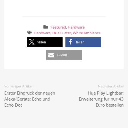
Featured
,
Hardware
Hardware
,
Hue Luster
,
White Ambiance
teilen
teilen
E-Mail
Vorheriger Artikel
Nächster Artikel
Erster Eindruck der neuen
Hue Play Lightbar:
Alexa-Geräte: Echo und
Erweiterung für nur 43
Echo Dot
Euro bestellen