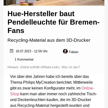
Hue-Hersteller baut
Pendelleuchte für Bremen-
Fans
Recycling-Material aus dem 3D-Drucker
18.07.2023 - 12:59 Uhr
Fabian
zu
1 Kommentar
Hue-
Hinweis: Artikel enthält Affiliate-Links.
Was ist das?
Hersteller
baut
Vor über drei Jahren habe ich bereits über das
Pendelleuchte
Thema Philips MyCreation berichtet. Mittlerweile
für
Bremen-
gibt es zwar keinen Konfigurator mehr, im
Online-
Fans
Shop
kann man aber immer noch zahlreiche Tisch-
und Deckenleuchten kaufen, die im 3D-Drucker
aus Recycling-Material hergestellt wurden und