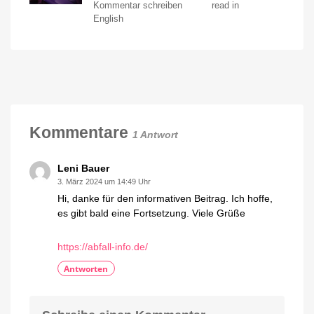
zu
Hue
Kommentar schreiben
read in
und
Philips
English
WiZ
legen
Hue:
zu
Verpackungen
ohne
Plastik
und
neuer
CEO
Neuigkeiten
Kommentare
von
1 Antwort
Signify
Leni Bauer
3. März 2024 um 14:49 Uhr
Hi, danke für den informativen Beitrag. Ich hoffe,
es gibt bald eine Fortsetzung. Viele Grüße
https://abfall-info.de/
Antworten