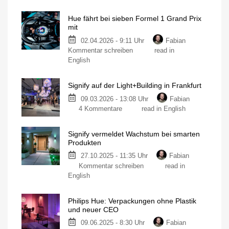
Hue-
Hersteller
Hue fährt bei sieben Formel 1 Grand Prix
bringt
mit
neues
02.04.2026 - 9:11 Uhr
Fabian
Skylight
zu
Kommentar schreiben
read in
und
Hue
English
vergisst
fährt
die
bei
smarte
Signify auf der Light+Building in Frankfurt
sieben
Anbindung
Formel
09.03.2026 - 13:08 Uhr
Fabian
Natürliches
Tageslicht
zu
1
4 Kommentare
read in English
in
Innenräumen
Signify
Grand
auf
Prix
Signify vermeldet Wachstum bei smarten
der
mit
Produkten
Auf
Light+Building
den
27.10.2025 - 11:35 Uhr
Fabian
in
Boliden
von
zu
Kommentar schreiben
read in
Frankfurt
Russell
und
Signify
Was
English
Antonelli
der
vermeldet
Hue-
Hersteller
Wachstum
sonst
Philips Hue: Verpackungen ohne Plastik
noch
bei
macht
und neuer CEO
smarten
09.06.2025 - 8:30 Uhr
Fabian
Produkten