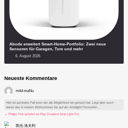
Abode erweitert Smart-Home-Portfolio: Zwei neue
Sensoren für Garagen, Tore und mehr
6. August 2026
Neueste Kommentare
m4d-maNu
Hier ist auf jeden Fall einer der die Möglichkeit nie genutzt hat. Liegt aber auch
daran das in meinen Wohnzimmer bis auf der Ambilight Fernseher...
→ Philips Hue arbeitet an Play Gradient Strip Light Pro
凯伦·洛夫利