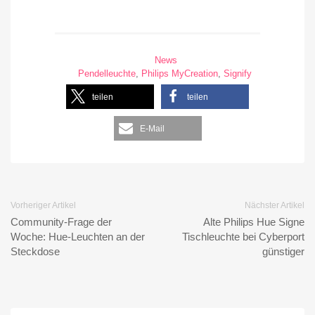
News
Pendelleuchte
,
Philips MyCreation
,
Signify
teilen
teilen
E-Mail
Vorheriger Artikel
Nächster Artikel
Community-Frage der
Alte Philips Hue Signe
Woche: Hue-Leuchten an der
Tischleuchte bei Cyberport
Steckdose
günstiger