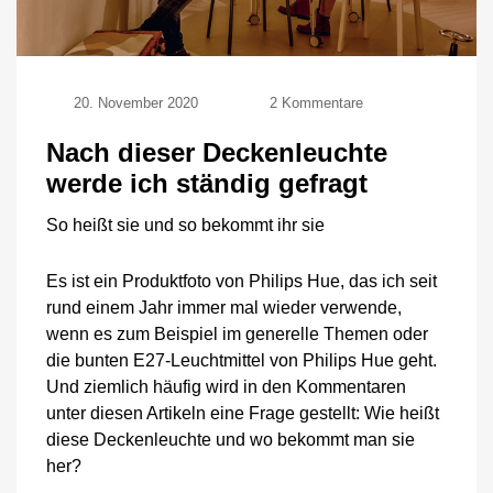
zu
20. November 2020
2 Kommentare
Nach
dieser
Nach dieser Deckenleuchte
Deckenleuchte
werde ich ständig gefragt
werde
ich
So heißt sie und so bekommt ihr sie
ständig
gefragt
Es ist ein Produktfoto von Philips Hue, das ich seit
rund einem Jahr immer mal wieder verwende,
wenn es zum Beispiel im generelle Themen oder
die bunten E27-Leuchtmittel von Philips Hue geht.
Und ziemlich häufig wird in den Kommentaren
unter diesen Artikeln eine Frage gestellt: Wie heißt
diese Deckenleuchte und wo bekommt man sie
her?