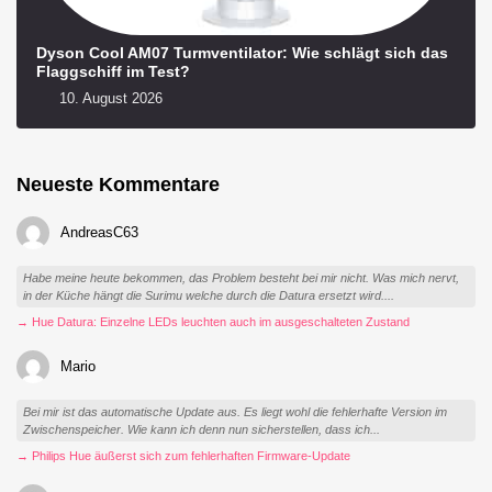
Dyson Cool AM07 Turmventilator: Wie schlägt sich das
Flaggschiff im Test?
10. August 2026
Neueste Kommentare
AndreasC63
Habe meine heute bekommen, das Problem besteht bei mir nicht. Was mich nervt,
in der Küche hängt die Surimu welche durch die Datura ersetzt wird....
→ Hue Datura: Einzelne LEDs leuchten auch im ausgeschalteten Zustand
Mario
Bei mir ist das automatische Update aus. Es liegt wohl die fehlerhafte Version im
Zwischenspeicher. Wie kann ich denn nun sicherstellen, dass ich...
→ Philips Hue äußerst sich zum fehlerhaften Firmware-Update