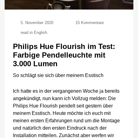
zu
5. November 2020
15 Kommentare
Philips
read in English
Hue
Flourish
Philips Hue Flourish im Test:
im
Test:
Farbige Pendelleuchte mit
Farbige
3.000 Lumen
Pendelleuchte
mit
3.000
So schlägt sie sich über meinem Esstisch
Lumen
Ich hatte es in der vergangenen Woche ja bereits
angekündigt, nun kann ich Vollzug melden: Die
Philips Hue Flourish pendelt seit gestern über
meinem Esstisch. Heute möchte ich euch mit
meinen ersten Erfahrungen rund um die Montage
und natürlich den ersten Eindruck nach der
Installation mitteilen. Zunächst aber werfen wir