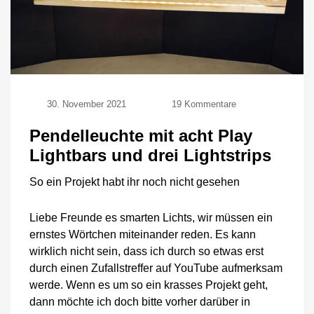
zu
30. November 2021
19 Kommentare
Pendelleuchte
mit
Pendelleuchte mit acht Play
acht
Lightbars und drei Lightstrips
Play
Lightbars
So ein Projekt habt ihr noch nicht gesehen
und
drei
Lightstrips
Liebe Freunde es smarten Lichts, wir müssen ein
ernstes Wörtchen miteinander reden. Es kann
wirklich nicht sein, dass ich durch so etwas erst
durch einen Zufallstreffer auf YouTube aufmerksam
werde. Wenn es um so ein krasses Projekt geht,
dann möchte ich doch bitte vorher darüber in