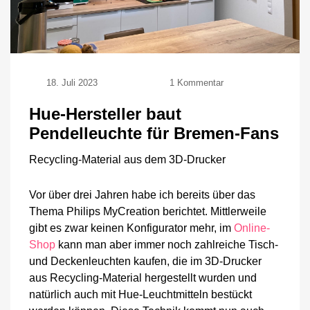
zu
18. Juli 2023
1 Kommentar
Hue-
Hersteller
Hue-Hersteller baut
baut
Pendelleuchte für Bremen-Fans
Pendelleuchte
für
Recycling-Material aus dem 3D-Drucker
Bremen-
Fans
Vor über drei Jahren habe ich bereits über das
Thema Philips MyCreation berichtet. Mittlerweile
gibt es zwar keinen Konfigurator mehr, im
Online-
Shop
kann man aber immer noch zahlreiche Tisch-
und Deckenleuchten kaufen, die im 3D-Drucker
aus Recycling-Material hergestellt wurden und
natürlich auch mit Hue-Leuchtmitteln bestückt