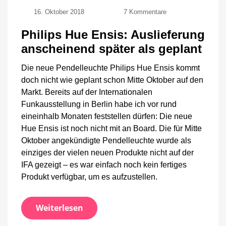
zu
16. Oktober 2018
7 Kommentare
Philips
Hue
Philips Hue Ensis: Auslieferung
Ensis:
anscheinend später als geplant
Auslieferung
anscheinend
Die neue Pendelleuchte Philips Hue Ensis kommt
später
als
doch nicht wie geplant schon Mitte Oktober auf den
geplant
Markt. Bereits auf der Internationalen
Funkausstellung in Berlin habe ich vor rund
eineinhalb Monaten feststellen dürfen: Die neue
Hue Ensis ist noch nicht mit an Board. Die für Mitte
Oktober angekündigte Pendelleuchte wurde als
einziges der vielen neuen Produkte nicht auf der
IFA gezeigt – es war einfach noch kein fertiges
Produkt verfügbar, um es aufzustellen.
Weiterlesen