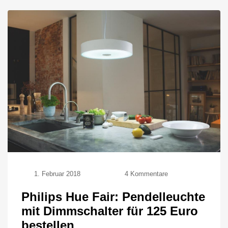
zu
1. Februar 2018
4 Kommentare
Philips
Hue
Philips Hue Fair: Pendelleuchte
Fair:
mit Dimmschalter für 125 Euro
Pendelleuchte
mit
bestellen