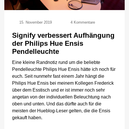
zu
15. November 2019
4 Kommentare
Signify
verbessert
Signify verbessert Aufhängung
Aufhängung
der Philips Hue Ensis
der
Philips
Pendelleuchte
Hue
Ensis
Eine kleine Randnotiz rund um die beliebte
Pendelleuchte
Pendelleuchte Philips Hue Ensis hätte ich noch für
euch. Seit nunmehr fast einem Jahr hängt die
Philips Hue Ensis bei meinem Kollegen Frederick
über dem Esstisch und er ist immer noch sehr
angetan von der individuellen Beleuchtung nach
oben und unten. Und das dürfte auch für die
meisten der Hueblog-Leser gelten, die die Ensis
gekauft haben.