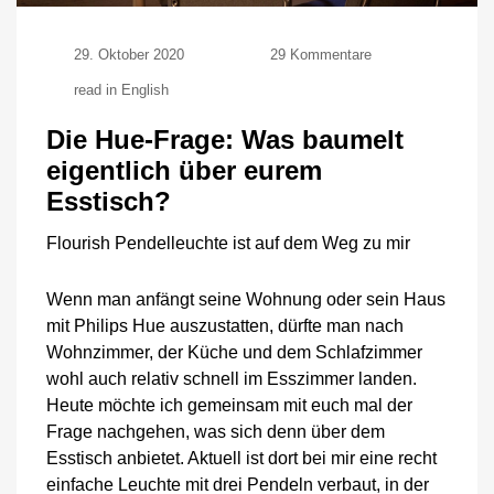
zu
29. Oktober 2020
29 Kommentare
Die
read in English
Hue-
Frage:
Die Hue-Frage: Was baumelt
Was
baumelt
eigentlich über eurem
eigentlich
Esstisch?
über
eurem
Esstisch?
Flourish Pendelleuchte ist auf dem Weg zu mir
Wenn man anfängt seine Wohnung oder sein Haus
mit Philips Hue auszustatten, dürfte man nach
Wohnzimmer, der Küche und dem Schlafzimmer
wohl auch relativ schnell im Esszimmer landen.
Heute möchte ich gemeinsam mit euch mal der
Frage nachgehen, was sich denn über dem
Esstisch anbietet. Aktuell ist dort bei mir eine recht
einfache Leuchte mit drei Pendeln verbaut, in der