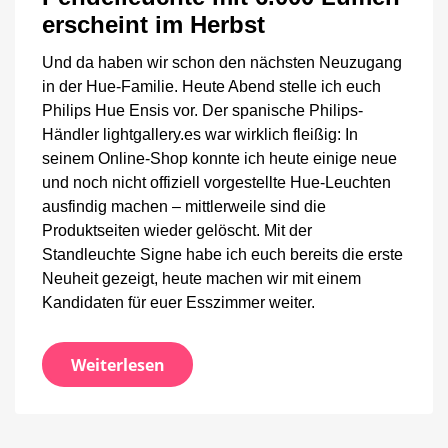
Pendelleuchte
erscheint im Herbst
mit
6.000
Und da haben wir schon den nächsten Neuzugang
Lumen
in der Hue-Familie. Heute Abend stelle ich euch
erscheint
Philips Hue Ensis vor. Der spanische Philips-
im
Herbst
Händler lightgallery.es war wirklich fleißig: In
seinem Online-Shop konnte ich heute einige neue
und noch nicht offiziell vorgestellte Hue-Leuchten
ausfindig machen – mittlerweile sind die
Produktseiten wieder gelöscht. Mit der
Standleuchte Signe habe ich euch bereits die erste
Neuheit gezeigt, heute machen wir mit einem
Kandidaten für euer Esszimmer weiter.
Weiterlesen