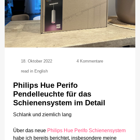
zu
18. Oktober 2022
4 Kommentare
Philips
read in English
Hue
Perifo
Philips Hue Perifo
Pendelleuchte
für
Pendelleuchte für das
das
Schienensystem im Detail
Schienensystem
im
Detail
Schlank und ziemlich lang
Über das neue
Philips Hue Perifo Schienensystem
habe ich bereits berichtet, insbesondere meine