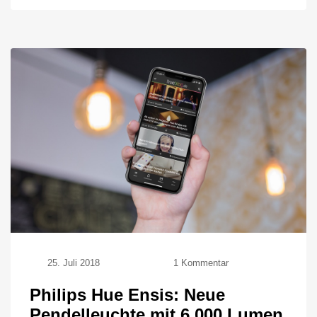
zu
25. Juli 2018
1 Kommentar
Philips
Hue
Philips Hue Ensis: Neue
Ensis:
Pendelleuchte mit 6.000 Lumen
Neue