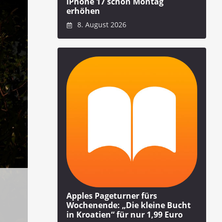
iPhone 17 schon Montag
erhöhen
8. August 2026
Apples Pageturner fürs
Wochenende: „Die kleine Bucht
in Kroatien“ für nur 1,99 Euro