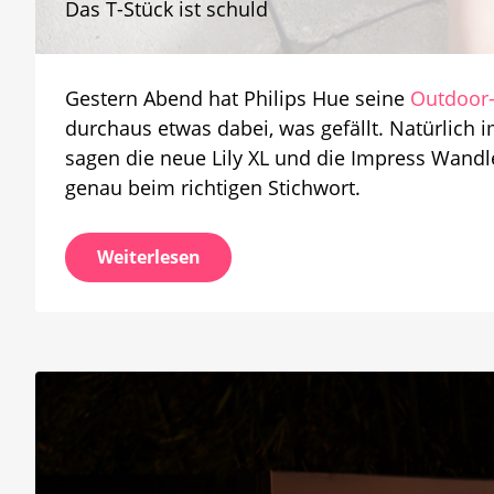
Das T-Stück ist schuld
Garten
2,5
Meter
teurer
Gestern Abend hat Philips Hue seine
Outdoor-
als
5
durchaus etwas dabei, was gefällt. Natürlic
Meter
sagen die neue Lily XL und die Impress Wandl
genau beim richtigen Stichwort.
Weiterlesen