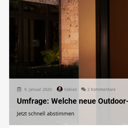
zu
9. Januar 2020
Fabian
2 Kommentare
Umfra
Umfrage: Welche neue Outdoor-
Welch
neue
Jetzt schnell abstimmen
Outdo
Lamp
ist