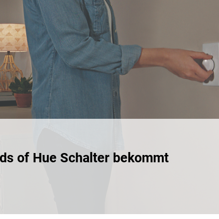
n
ends of Hue Schalter bekommt
:
tiver
s
er
mmt