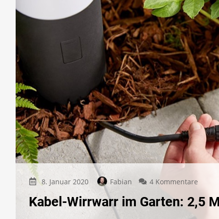
zu
8. Januar 2020
Fabian
4 Kommentare
Kabel-
Kabel-Wirrwarr im Garten: 2,5 M
Wirrw
im