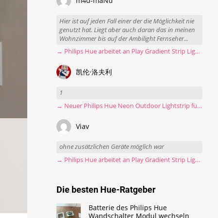
m4d-maNu
Hier ist auf jeden Fall einer der die Möglichkeit nie
genutzt hat. Liegt aber auch daran das in meinen
Wohnzimmer bis auf der Ambilight Fernseher...
→ Philips Hue arbeitet an Play Gradient Strip Light Pro
凯伦·洛夫利
1
→ Neuer Philips Hue Neon Outdoor Lightstrip für 130 Euro
Viav
ohne zusätzlichen Geräte möglich war
→ Philips Hue arbeitet an Play Gradient Strip Light Pro
Die besten Hue-Ratgeber
Batterie des Philips Hue
Wandschalter Modul wechseln