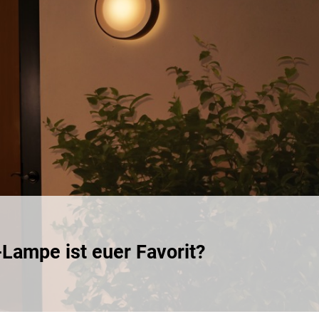
ge:
Lampe ist euer Favorit?
e
or-
e