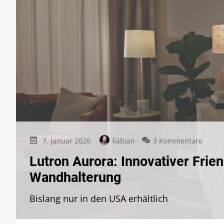
zu
7. Januar 2020
Fabian
3 Kommentare
Lutro
Lutron Aurora: Innovativer Fri
Aurora
Innova
Wandhalterung
Friend
of
Bislang nur in den USA erhältlich
Hue
Schalt
beko