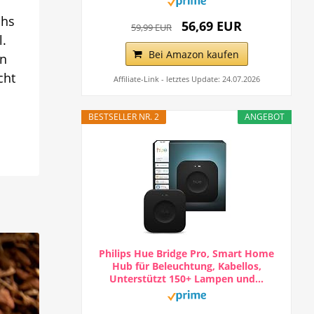
chs
56,69 EUR
59,99 EUR
l.
Bei Amazon kaufen
en
cht
Affiliate-Link - letztes Update: 24.07.2026
BESTSELLER NR. 2
ANGEBOT
Philips Hue Bridge Pro, Smart Home
Hub für Beleuchtung, Kabellos,
Unterstützt 150+ Lampen und...