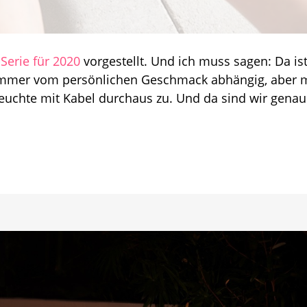
:
Serie für 2020
vorgestellt. Und ich muss sagen: Da is
h immer vom persönlichen Geschmack abhängig, aber 
euchte mit Kabel durchaus zu. Und da sind wir genau