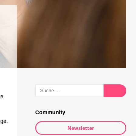
Suche
nach:
ie
Suche
Community
dge,
Newsletter