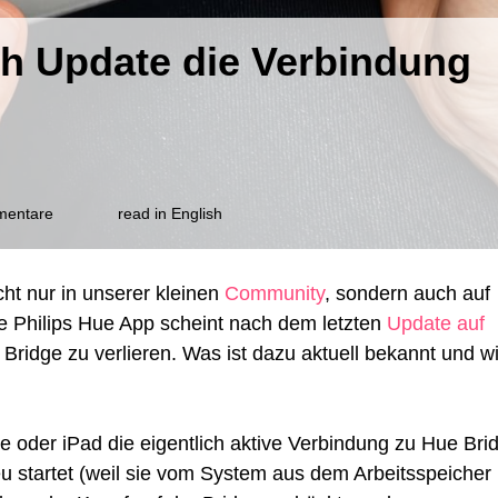
ach Update die Verbindung
zu
mentare
read in English
Philips
Hue
verliert
ht nur in unserer kleinen
Community
, sondern auch auf
nach
e Philips Hue App scheint nach dem letzten
Update auf
Update
die
ridge zu verlieren. Was ist dazu aktuell bekannt und w
Verbindung
zur
Bridge
 oder iPad die eigentlich aktive Verbindung zu Hue Bri
u startet (weil sie vom System aus dem Arbeitsspeicher