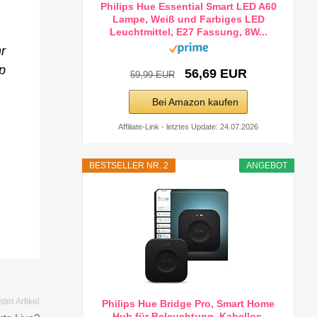
Philips Hue Essential Smart LED A60
Lampe, Weiß und Farbiges LED
Leuchtmittel, E27 Fassung, 8W...
r
p
56,69 EUR
59,99 EUR
Bei Amazon kaufen
Affiliate-Link - letztes Update: 24.07.2026
BESTSELLER NR. 2
ANGEBOT
ter Artikel
Philips Hue Bridge Pro, Smart Home
Hub für Beleuchtung, Kabellos,