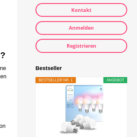
Kontakt
Anmelden
Registrieren
s?
Bestseller
one
ten
BESTSELLER NR. 1
ANGEBOT
on