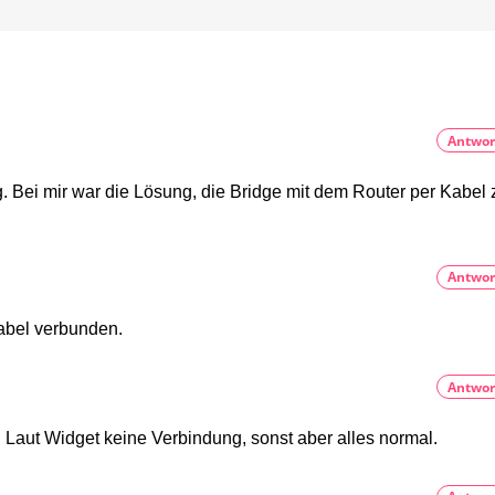
die
Geschichte
von
Philips
Hue
Jetzt
kostenlos
Antwor
auf
YouTube
anschauen
. Bei mir war die Lösung, die Bridge mit dem Router per Kabel 
Antwor
abel verbunden.
Antwor
 Laut Widget keine Verbindung, sonst aber alles normal.