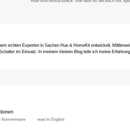
Hue-Wochenrückblick: Wie läuft es bei euch mit Spo
inem echten Experten in Sachen Hue & HomeKit entwickelt. Mittlerwei
chalter im Einsatz. In meinem kleinen Blog teile ich meine Erfahrun
ktionen
zu
4 Kommentare
read in English
Philips