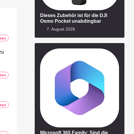
Dieses Zubehör ist für die DJI
Osmo Pocket unabdingbar
7. August 2026
ten
zu
ten
ten
Microsoft 365 Family: Sind die