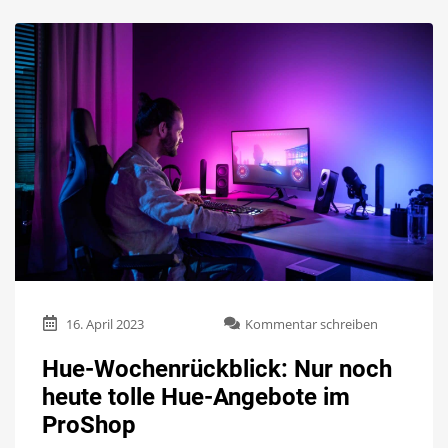
zu
16. April 2023
Kommentar schreiben
Hue-
Wochenrück
Hue-Wochenrückblick: Nur noch
Nur
heute tolle Hue-Angebote im
noch
heute
ProShop
tolle