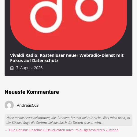
Vivaldi Radio: Kostenloser neuer Webradio-Dienst mit
Fokus auf Datenschutz
7. August 2026
Neueste Kommentare
AndreasC63
Habe meine heute bekommen, das Problem besteht bei mir nicht. Was mich nervt, in
der Küche hängt die Surimu welche durch die Datura ersetzt wird....
→ Hue Datura: Einzelne LEDs leuchten auch im ausgeschalteten Zustand