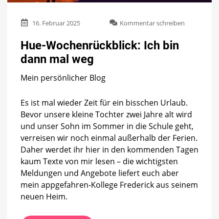
zu
16. Februar 2025
Kommentar schreiben
Hue-
Wochenrück
Hue-Wochenrückblick: Ich bin
Ich
dann mal weg
bin
dann
Mein persönlicher Blog
mal
weg
Es ist mal wieder Zeit für ein bisschen Urlaub.
Bevor unsere kleine Tochter zwei Jahre alt wird
und unser Sohn im Sommer in die Schule geht,
verreisen wir noch einmal außerhalb der Ferien.
Daher werdet ihr hier in den kommenden Tagen
kaum Texte von mir lesen – die wichtigsten
Meldungen und Angebote liefert euch aber
mein appgefahren-Kollege Frederick aus seinem
neuen Heim.