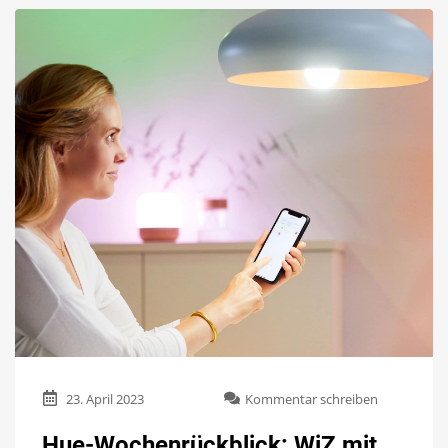
zu
23. April 2023
Kommentar schreiben
Hue-
Wochenrück
Hue-Wochenrückblick: WiZ mit