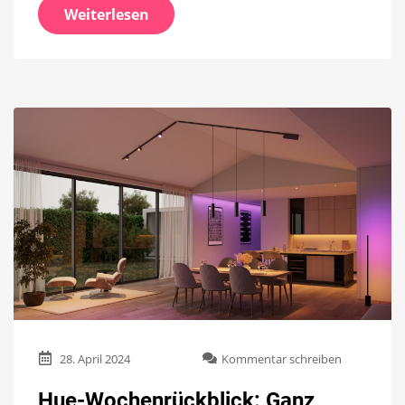
Weiterlesen
zu
28. April 2024
Kommentar schreiben
Hue-
Wochenrück
Hue-Wochenrückblick: Ganz