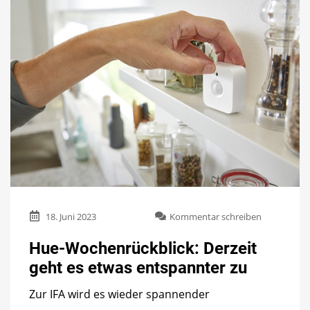
zu
18. Juni 2023
Kommentar schreiben
Hue-
Wochenrück
Hue-Wochenrückblick: Derzeit
Derzeit
geht es etwas entspannter zu
geht
es
Zur IFA wird es wieder spannender
etwas
entspannte