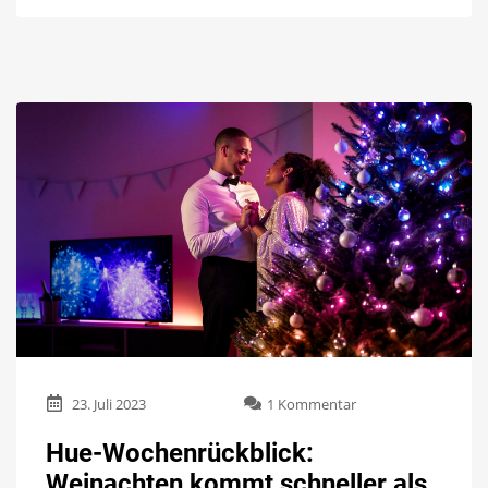
zu
23. Juli 2023
1 Kommentar
Hue-
Wochenrückblick:
Hue-Wochenrückblick:
Weinachten
Weinachten kommt schneller als
kommt