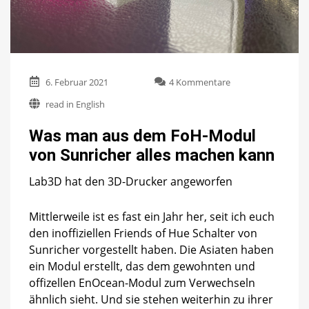
zu
6. Februar 2021
4 Kommentare
Was
read in English
man
aus
Was man aus dem FoH-Modul
dem
FoH-
von Sunricher alles machen kann
Modul
von
Lab3D hat den 3D-Drucker angeworfen
Sunricher
alles
machen
Mittlerweile ist es fast ein Jahr her, seit ich euch
kann
den inoffiziellen Friends of Hue Schalter von
Sunricher vorgestellt haben. Die Asiaten haben
ein Modul erstellt, das dem gewohnten und
offizellen EnOcean-Modul zum Verwechseln
ähnlich sieht. Und sie stehen weiterhin zu ihrer