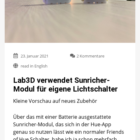
zu
23. Januar 2021
2 Kommentare
Lab3D
read in English
verwendet
Sunricher-
Lab3D verwendet Sunricher-
Modul
für
Modul für eigene Lichtschalter
eigene
Lichtschalter
Kleine Vorschau auf neues Zubehör
Über das mit einer Batterie ausgestattete
Sunricher-Modul, das sich in der Hue-App
genau so nutzen lässt wie ein normaler Friends
of Hue Schalter, habe ich ja schon mehrfach