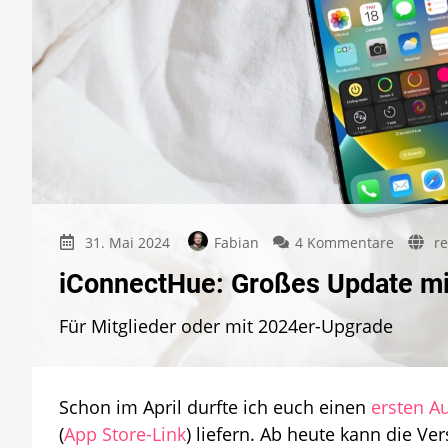
zu
31. Mai 2024
Fabian
4 Kommentare
re
iConnec
iConnectHue: Großes Update mit
Großes
Update
Für Mitglieder oder mit 2024er-Upgrade
mit
Widgets
jetzt
verfügb
Schon im April durfte ich euch einen
ersten Au
(
App Store-Link
) liefern. Ab heute kann die Ve