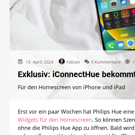
zu
19. April 2024
Fabian
9 Kommentare
r
Exklusi
Exklusiv: iConnectHue bekommt
iConne
bekom
Für den Homescreen von iPhone und iPad
funkti
Widget
Erst vor ein paar Wochen hat Philips Hue eine 
Widgets für den Homescreen
. So können Szen
ohne die Philips Hue App zu öffnen. Bald wird