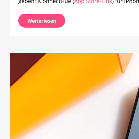
geben: iConnectHue (
App Store-Link
) für iPho
Weiterlesen