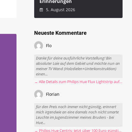
Erinnerungen
5. August 2026
Neueste Kommentare
Flo
Danke für deine ausführliche Vorstellung! Bin
absoluter Laie auf dem Gebiet und möchte nun an
meiner TV Wand (Holzdielen+Unterkonstruktion)
einen...
→ Alle Details zum Philips Hue Flux Lightstrip auf einen Blick
Florian
für den Preis noch immer nicht günstig, erinnert
mich irgendwie an eine damals noch nicht smarte
Leuchte im Jugendzimmer meines Bruders - bei
Hue...
→ Philips Hue Centris: Jetzt über 100 Euro günstiger