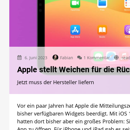
zu
6. Juni 2023
Fabian
1 Kommentar
read
Apple
Apple stellt Weichen für die R
stellt
Weichen
Jetzt muss der Hersteller liefern
für
die
Rückkehr
des
Vor ein paar Jahren hat Apple die Mitteilungs
Hue-
Widgets
bisher verfügbaren Widgets beerdigt. Mit iOS
hatten dort bisher aber ein großes Problem: S
App zu öffnen. Für iPhone und iPad gab es se