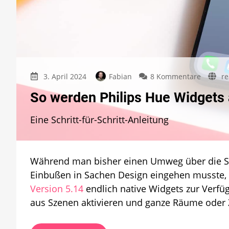
zu
3. April 2024
Fabian
8 Kommentare
re
So
So werden Philips Hue Widgets a
werden
Philips
Eine Schritt-für-Schritt-Anleitung
Hue
Widgets
auf
dem
Während man bisher einen Umweg über die Si
iPhone
installie
Einbußen in Sachen Design eingehen musste, 
Version 5.14
endlich native Widgets zur Verf
aus Szenen aktivieren und ganze Räume oder 