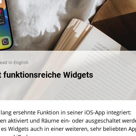
ead in English
v:
 funktionsreiche Widgets
ctHue
mt
onsreiche
s
lang ersehnte Funktion in seiner iOS-App integriert:
en aktiviert und Räume ein- oder ausgeschaltet werd
 es Widgets auch in einer weiteren, sehr beliebten Ap