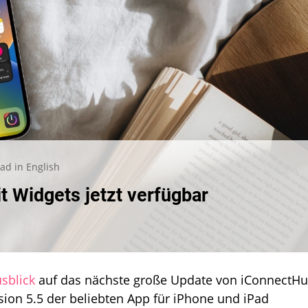
ad in English
tHue:
 Widgets jetzt verfügbar
ar
sblick
auf das nächste große Update von iConnectH
rsion 5.5 der beliebten App für iPhone und iPad