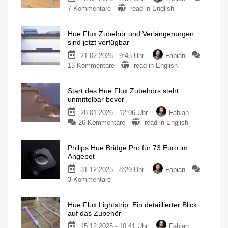
zu
7 Kommentare
read in English
Hue
Flux
Hue Flux Zubehör und Verlängerungen
Verlängerungskabel
sind jetzt verfügbar
ist
21.02.2026 - 9:45 Uhr
Fabian
mit
zu
13 Kommentare
read in English
allen
Hue
anderen
Flux
Lightstrips
Start des Hue Flux Zubehörs steht
Zubehör
kompatibel
unmittelbar bevor
und
5
Meter
28.01.2026 - 12:06 Uhr
Fabian
Verlängerungen
zwischen
Netzteil
zu
26 Kommentare
read in English
sind
und
Controller
Start
jetzt
des
verfügbar
Philips Hue Bridge Pro für 73 Euro im
Hue
Mehr
Angebot
Möglichkeiten
Flux
für
Philips
31.12.2025 - 8:29 Uhr
Fabian
Zubehörs
Hue
Leuchtstreifen
zu
3 Kommentare
steht
Philips
unmittelbar
Hue
bevor
Hue Flux Lightstrip: Ein detaillierter Blick
Bridge
Erste
auf das Zubehör
Baumärkte
Pro
bereits
beliefert
15.12.2025 - 10:41 Uhr
Fabian
für