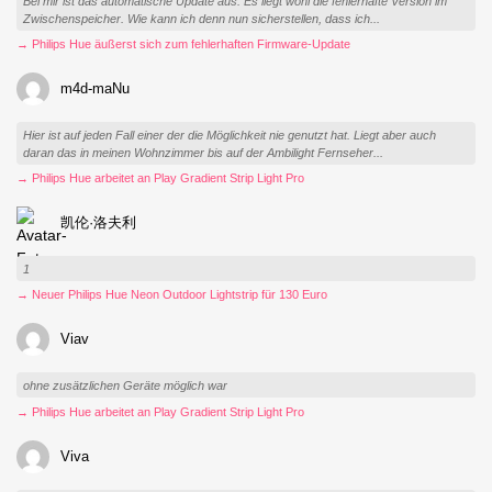
Bei mir ist das automatische Update aus. Es liegt wohl die fehlerhafte Version im
Zwischenspeicher. Wie kann ich denn nun sicherstellen, dass ich...
→ Philips Hue äußerst sich zum fehlerhaften Firmware-Update
m4d-maNu
Hier ist auf jeden Fall einer der die Möglichkeit nie genutzt hat. Liegt aber auch
daran das in meinen Wohnzimmer bis auf der Ambilight Fernseher...
→ Philips Hue arbeitet an Play Gradient Strip Light Pro
凯伦·洛夫利
1
→ Neuer Philips Hue Neon Outdoor Lightstrip für 130 Euro
Viav
ohne zusätzlichen Geräte möglich war
→ Philips Hue arbeitet an Play Gradient Strip Light Pro
Viva