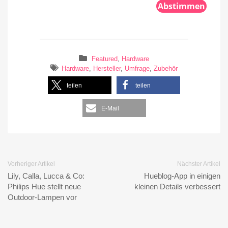
Abstimmen
Featured
,
Hardware
Hardware
,
Hersteller
,
Umfrage
,
Zubehör
teilen
teilen
E-Mail
Vorheriger Artikel
Nächster Artikel
Lily, Calla, Lucca & Co:
Hueblog-App in einigen
Philips Hue stellt neue
kleinen Details verbessert
Outdoor-Lampen vor