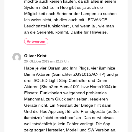
möchte auch keinen kaufen, da ich alles in einem
System möchte. In Hue gibt es ja auch die
Möglichkeit nach Seriennr der Lampen zu suchen.
Ich weiss nicht, ob dies auch mit LEDVANCE
Leuchtmittel funktioniert , und wenn ja , wie man
an die SerienNr. kommt. Danke für Hinweise.
Antworten
Oliver Krist
20. Oktober 2019 um 12:27 Uhr
Habe je vier Osram und Innr Plugs, vier iluminize
Dimm Aktoren (Sunrichter ZG9101SAC-HP) und je
drei ISOLED Light Strip Controller und Dimm
Aktoren (ShenZen Homa1001 bzw Homa1004) im
Einsatz. Funktioniert weitgehend problemlos.
Manchmal, zum Glück sehr selten, reagieren
Geräte nicht. Ein Neustart der Bridge hilft dann.
Und die Hue App zeigt für alle Fremdgeräte (außer
iluminize) “nicht erreichbar” an. Das nervt etwas,
weil tatsächlich ja kein Fehler vorliegt. Die App
zeigt sogar Hersteller, Modell und SW Version an.