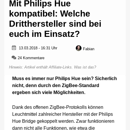
Mit Philips Hue
kompatibel: Welche
Dritthersteller sind bei
euch im Einsatz?
13.03.2018 - 16:31 Uhr
Fabian
zu
24 Kommentare
Mit
Hinweis: Artikel enthält Affiliate-Links.
Was ist das?
Philips
Hue
Muss es immer nur Philips Hue sein? Sicherlich
kompatibel:
nicht, denn durch den ZigBee-Standard
Welche
Dritthersteller
ergeben sich viele Möglichkeiten.
sind
bei
Dank des offenen ZigBee-Protokolls können
euch
im
Leuchtmittel zahlreicher Hersteller mit der Philips
Einsatz?
Hue Bridge gekoppelt werden. Zwar funktionieren
dann nicht alle Funktionen, wie etwa die