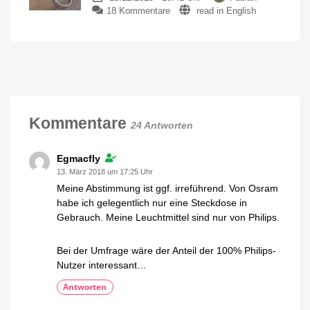
zu
18 Kommentare
read in English
73
Hue
Euro
Flux
im
Lightstrip:
Angebot
Ein
2026
mit
detaillierter
einem
Upgrade
Blick
starten
auf
das
Kommentare
24 Antworten
Zubehör
So
funktionieren
90-
Egmacfly
Grad-
Ecken
13. März 2018 um 17:25 Uhr
und
Flex-
Meine Abstimmung ist ggf. irreführend. Von Osram
Verbinder
habe ich gelegentlich nur eine Steckdose in
Gebrauch. Meine Leuchtmittel sind nur von Philips.
Bei der Umfrage wäre der Anteil der 100% Philips-
Nutzer interessant…
Antworten