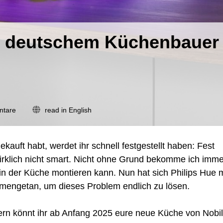
mit deutschem Küchenbauer
zu
ntare
read in English
Philips
Hue
tut
ekauft habt, werdet ihr schnell festgestellt haben: Fest
sich
r wirklich nicht smart. Nicht ohne Grund bekomme ich imm
mit
deutschem
n der Küche montieren kann. Nun hat sich Philips Hue m
Küchenbauer
mengetan, um dieses Problem endlich zu lösen.
zusammen
rn könnt ihr ab Anfang 2025 eure neue Küche von Nobil