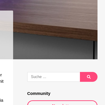
Suche
er
nach:
it
Suche
Community
ia