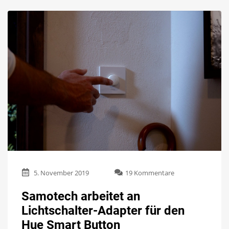
zu
5. November 2019
19 Kommentare
Samotech
arbeitet
Samotech arbeitet an
an
Lichtschalter-Adapter für den
Lichtschalter-
Adapter
Hue Smart Button