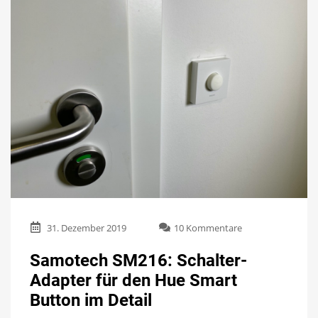
zu
31. Dezember 2019
10 Kommentare
Samotech
SM216:
Samotech SM216: Schalter-
Schalter-
Adapter für den Hue Smart
Adapter
für
Button im Detail
den