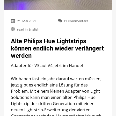
zu
21. Mai 2021
11 Kommentare
Alte
read in English
Philips
Hue
Alte Philips Hue Lightstrips
Lightstrips
können
können endlich wieder verlängert
endlich
werden
wieder
verlängert
werden
Adapter für V3 auf V4 jetzt im Handel
Wir haben fast ein Jahr darauf warten müssen,
jetzt gibt es endlich eine Lösung für das
Problem. Mit einem kleinen Adapter von Light
Solutions kann man einen alten Philips Hue
Lightstrip der dritten Generation mit einer
neuen Lightstrip-Erweiterung der vierten
Generation verbinden. Heute möchte ich euch