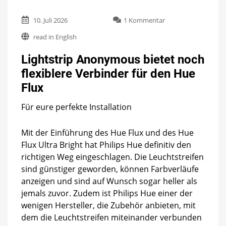
zu
10. Juli 2026
1 Kommentar
Lightstrip
read in English
Anonymous
bietet
Lightstrip Anonymous bietet noch
noch
flexiblere
flexiblere Verbinder für den Hue
Verbinder
Flux
für
den
Hue
Für eure perfekte Installation
Flux
Mit der Einführung des Hue Flux und des Hue
Flux Ultra Bright hat Philips Hue definitiv den
richtigen Weg eingeschlagen. Die Leuchtstreifen
sind günstiger geworden, können Farbverläufe
anzeigen und sind auf Wunsch sogar heller als
jemals zuvor. Zudem ist Philips Hue einer der
wenigen Hersteller, die Zubehör anbieten, mit
dem die Leuchtstreifen miteinander verbunden