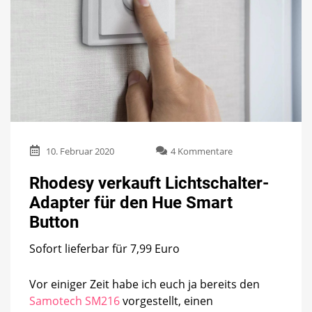
zu
10. Februar 2020
4 Kommentare
Rhodesy
verkauft
Rhodesy verkauft Lichtschalter-
Lichtschalter-
Adapter für den Hue Smart
Adapter
für
Button
den
Hue
Sofort lieferbar für 7,99 Euro
Smart
Button
Vor einiger Zeit habe ich euch ja bereits den
Samotech SM216
vorgestellt, einen