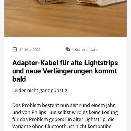
zu
14. Mai 2021
4 Kommentare
Adapter-
Kabel
Adapter-Kabel für alte Lightstrips
für
und neue Verlängerungen kommt
alte
Lightstrips
bald
und
neue
Leider nicht ganz günstig
Verlängerungen
kommt
Das Problem besteht nun seit rund einem Jahr
bald
und von Philips Hue selbst wird es keine Lösung
für das Problem geben: Ein alter Lightstrip, die
Variante ohne Bluetooth, ist nicht kompatibel