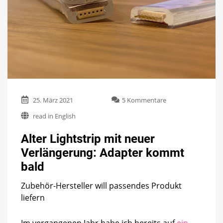
zu
25. März 2021
5 Kommentare
Alter
read in English
Lightstrip
mit
Alter Lightstrip mit neuer
neuer
Verlängerung:
Verlängerung: Adapter kommt
Adapter
bald
kommt
bald
Zubehör-Hersteller will passendes Produkt
liefern
Im vergangenen Jahr habe ich bereits auf
ein