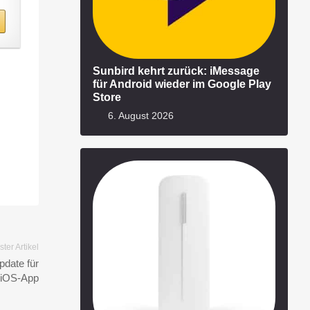
Sunbird kehrt zurück: iMessage
für Android wieder im Google Play
Store
6. August 2026
ter Artikel
date für
e iOS-App