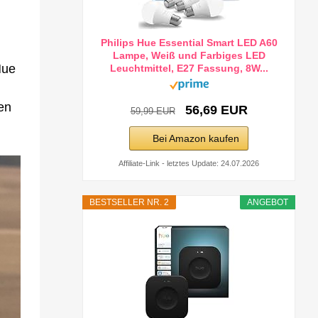
Philips Hue Essential Smart LED A60
Lampe, Weiß und Farbiges LED
Hue
Leuchtmittel, E27 Fassung, 8W...
gen
56,69 EUR
59,99 EUR
Bei Amazon kaufen
Affiliate-Link - letztes Update: 24.07.2026
BESTSELLER NR. 2
ANGEBOT