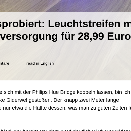
probiert: Leuchtstreifen m
ersorgung für 28,99 Euro
zu
ntare
read in English
Giderwel
LightStrip
ausprobiert:
Leuchtstreifen
sich mit der Philips Hue Bridge koppeln lassen, bin ich
mit
ZigBee
rke Giderwel gestoßen. Der knapp zwei Meter lange
und
o nur etwa die Hälfte dessen, was man zu guten Zeiten f
USB-
Stromversorgung
für
28,99