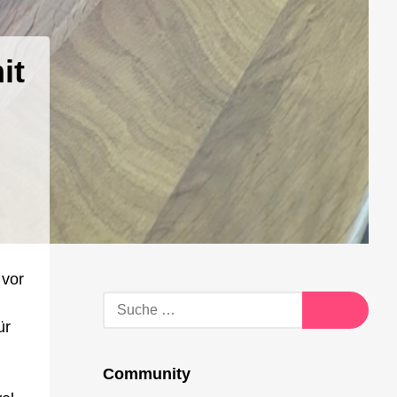
it
 vor
Suche
nach:
ür
Suche
Community