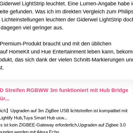
r Giderwel LightStrip leuchtet. Eine Lumen-Angabe habe 
ite gefunden. Was ich im direkten Vergleich zum Philip
n Lichteinstellungen leuchten der Giderwel LightStrip doc
d dagegen viel geringer aus.
n Premium-Produkt braucht und mit den üblichen
t auf HomeKit und Hue Entertainment leben kann, beko
rodukt, das sich dank der vielen Schnitt-Markierungen un
t.
 Streifen RGBWW 3m funktioniert mit Hub Bridge
r...
ich】Upgraden auf 3m ZigBee USB lichtstreifen ist kompatibel mit
ightify Hub,Tuya Smart Hub usw...
ist kein ZIGBEE-Gateway erforderlich,Upgraden auf Zigbee 3.0
rbunden werden mit:Alexa Echo...