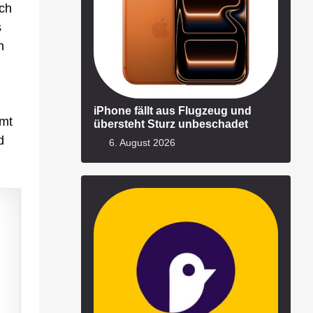
ich
s
h
iPhone fällt aus Flugzeug und
mmt
übersteht Sturz unbeschadet
d
6. August 2026