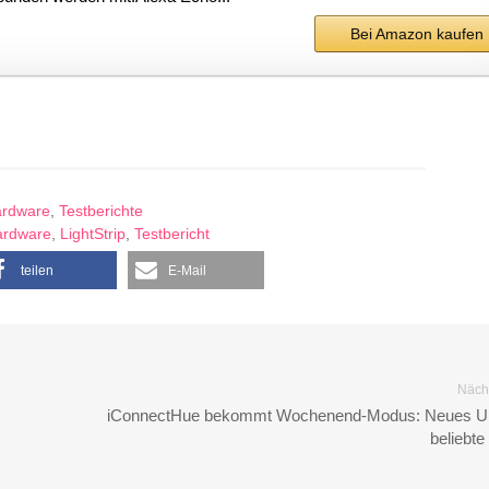
Bei Amazon kaufen
rdware
,
Testberichte
ardware
,
LightStrip
,
Testbericht
teilen
E-Mail
Nächs
iConnectHue bekommt Wochenend-Modus: Neues Up
beliebt