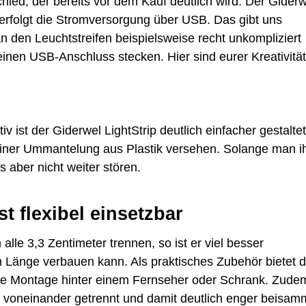
hied, der bereits vor dem Kauf deutlich wird: Der Giderw
Euro
en erfolgt die Stromversorgung über USB. Das gibt uns
n den Leuchtstreifen beispielsweise recht unkompliziert
einen USB-Anschluss stecken. Hier sind eurer Kreativität
v ist der Giderwel LightStrip deutlich einfacher gestaltet
t einer Ummantelung aus Plastik versehen. Solange man i
as aber nicht weiter stören.
t flexibel einsetzbar
 alle 3,3 Zentimeter trennen, so ist er viel besser
 Länge verbauen kann. Als praktisches Zubehör bietet d
die Montage hinter einem Fernseher oder Schrank. Zude
r voneinander getrennt und damit deutlich enger beisa