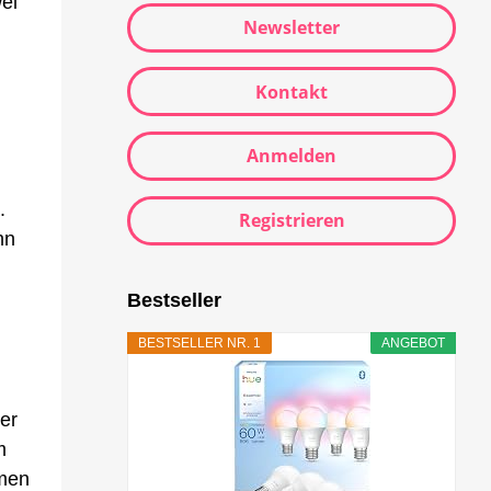
el
Newsletter
Kontakt
Anmelden
.
Registrieren
hn
Bestseller
BESTSELLER NR. 1
ANGEBOT
er
m
mmen