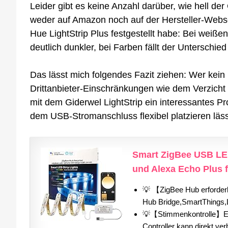
Leider gibt es keine Anzahl darüber, wie hell de
weder auf Amazon noch auf der Hersteller-Webse
Hue LightStrip Plus festgestellt habe: Bei weiße
deutlich dunkler, bei Farben fällt der Unterschie
Das lässt mich folgendes Fazit ziehen: Wer kei
Drittanbieter-Einschränkungen wie dem Verzich
mit dem Giderwel LightStrip ein interessantes P
dem USB-Stromanschluss flexibel platzieren läss
Smart ZigBee USB LED
und Alexa Echo Plus fü
💡 【ZigBee Hub erforderl
Hub Bridge,SmartThings,L
💡【Stimmenkontrolle】Es 
Controller kann direkt ve