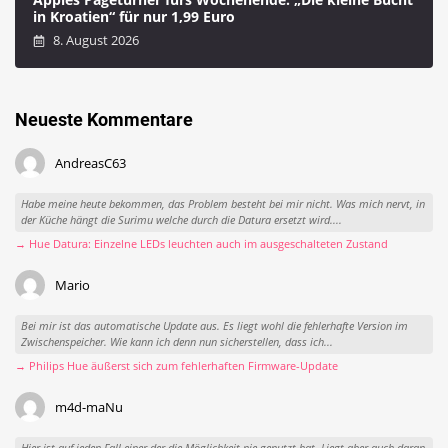
in Kroatien“ für nur 1,99 Euro
8. August 2026
Neueste Kommentare
AndreasC63
Habe meine heute bekommen, das Problem besteht bei mir nicht. Was mich nervt, in
der Küche hängt die Surimu welche durch die Datura ersetzt wird....
→ Hue Datura: Einzelne LEDs leuchten auch im ausgeschalteten Zustand
Mario
Bei mir ist das automatische Update aus. Es liegt wohl die fehlerhafte Version im
Zwischenspeicher. Wie kann ich denn nun sicherstellen, dass ich...
→ Philips Hue äußerst sich zum fehlerhaften Firmware-Update
m4d-maNu
Hier ist auf jeden Fall einer der die Möglichkeit nie genutzt hat. Liegt aber auch daran