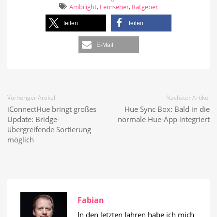
Ambilight
,
Fernseher
,
Ratgeber
teilen
teilen
E-Mail
Vorheriger Artikel
Nächster Artikel
iConnectHue bringt großes
Hue Sync Box: Bald in die
Update: Bridge-
normale Hue-App integriert
übergreifende Sortierung
möglich
Fabian
In den letzten Jahren habe ich mich