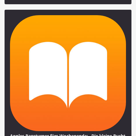
Apples Pageturner fürs Wochenende: „Die kleine Bucht