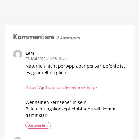
Pro:
Nicht
ohne
Eine
Einschränkungen
möglich
genaue
Erklärung
des
Regel-
Kommentare
2 Antworten
Limits
Es
gibt
noch
Lars
viel
mehr
27. Mai 2022 um 08:12 Uhr
Details
Natürlich nicht per App aber per API Befehle ist
es generell möglich:
https://github.com/eslavnov/pylips
Wer seinen Fernseher in sein
Beleuchtungskonzept einbinden will kommt
damit klar.
Antworten