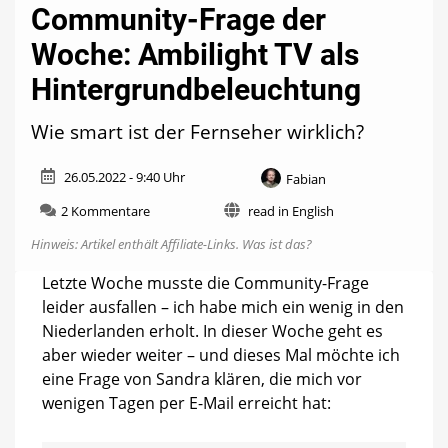
Community-Frage der
Woche: Ambilight TV als
Hintergrundbeleuchtung
Wie smart ist der Fernseher wirklich?
26.05.2022 - 9:40 Uhr
Fabian
zu
2 Kommentare
read in English
Community-
Hinweis: Artikel enthält Affiliate-Links.
Was ist das?
Frage
der
Letzte Woche musste die Community-Frage
Woche:
leider ausfallen – ich habe mich ein wenig in den
Ambilight
TV
Niederlanden erholt. In dieser Woche geht es
als
aber wieder weiter – und dieses Mal möchte ich
Hintergrundbeleuchtung
eine Frage von Sandra klären, die mich vor
wenigen Tagen per E-Mail erreicht hat: