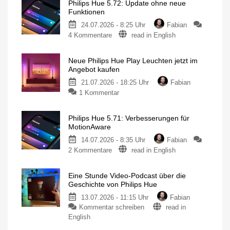
Philips Hue 5.72: Update ohne neue
Funktionen
24.07.2026 - 8:25 Uhr
Fabian
zu
4 Kommentare
read in English
Philips
Hue
Neue Philips Hue Play Leuchten jetzt im
5.72:
Angebot kaufen
Update
21.07.2026 - 18:25 Uhr
Fabian
ohne
zu
1 Kommentar
neue
Neue
Funktionen
Philips
Mit
Umfrage
Philips Hue 5.71: Verbesserungen für
Hue
rund
MotionAware
um
Play
das
Thema
14.07.2026 - 8:35 Uhr
Fabian
Leuchten
Energieverbrauch
zu
2 Kommentare
read in English
jetzt
Philips
im
Hue
Angebot
Eine Stunde Video-Podcast über die
5.71:
kaufen
Geschichte von Philips Hue
Verbesserungen
15
Prozent
13.07.2026 - 11:15 Uhr
Fabian
für
sparen
zu
Kommentar schreiben
read in
MotionAware
Eine
Bewegungszonen
English
noch
Stunde
einfacher