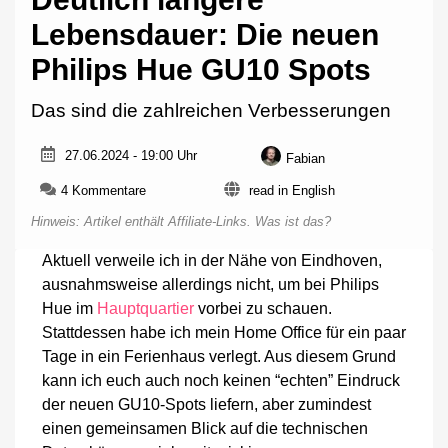
Lebensdauer: Die neuen
Philips Hue GU10 Spots
Das sind die zahlreichen Verbesserungen
27.06.2024 - 19:00 Uhr
Fabian
zu
4 Kommentare
read in English
Deutlich
Hinweis: Artikel enthält Affiliate-Links.
Was ist das?
längere
Lebensdauer:
Aktuell verweile ich in der Nähe von Eindhoven,
Die
ausnahmsweise allerdings nicht, um bei Philips
neuen
Philips
Hue im
Hauptquartier
vorbei zu schauen.
Hue
Stattdessen habe ich mein Home Office für ein paar
GU10
Tage in ein Ferienhaus verlegt. Aus diesem Grund
Spots
kann ich euch auch noch keinen “echten” Eindruck
der neuen GU10-Spots liefern, aber zumindest
einen gemeinsamen Blick auf die technischen