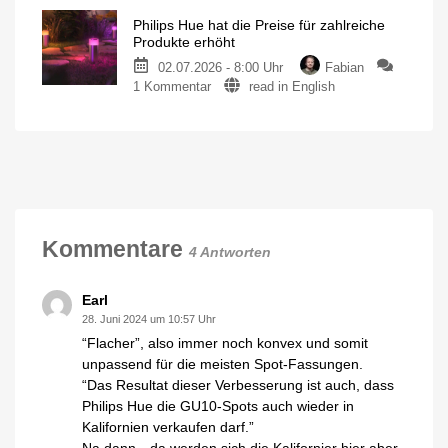
erstellen
Video-
Philips Hue hat die Preise für zahlreiche
Podcast
Produkte erhöht
über
02.07.2026 - 8:00 Uhr
Fabian
die
zu
1 Kommentar
read in English
Geschichte
Philips
von
Hue
Philips
hat
Hue
die
Jetzt
kostenlos
Preise
auf
YouTube
für
anschauen
zahlreiche
Produkte
Kommentare
4 Antworten
erhöht
Bis
zu
15
Earl
Euro
teurer
28. Juni 2024 um 10:57 Uhr
“Flacher”, also immer noch konvex und somit
unpassend für die meisten Spot-Fassungen.
“Das Resultat dieser Verbesserung ist auch, dass
Philips Hue die GU10-Spots auch wieder in
Kalifornien verkaufen darf.”