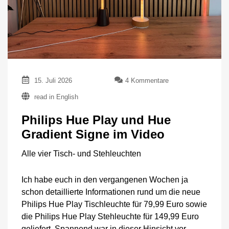
zu
15. Juli 2026
4 Kommentare
Philips
read in English
Hue
Play
Philips Hue Play und Hue
und
Hue
Gradient Signe im Video
Gradient
Signe
Alle vier Tisch- und Stehleuchten
im
Video
Ich habe euch in den vergangenen Wochen ja
schon detaillierte Informationen rund um die neue
Philips Hue Play Tischleuchte für 79,99 Euro sowie
die Philips Hue Play Stehleuchte für 149,99 Euro
geliefert. Spannend war in dieser Hinsicht vor