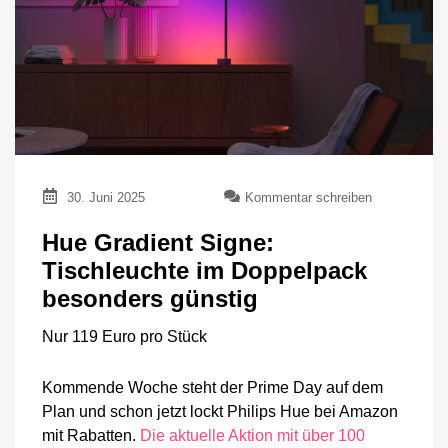
zu
30. Juni 2025
Kommentar schreiben
Hue
Gradient
Hue Gradient Signe:
Signe:
Tischleuchte im Doppelpack
Tischleuchte
im
besonders günstig
Doppelpack
besonders
Nur 119 Euro pro Stück
günstig
Kommende Woche steht der Prime Day auf dem
Plan und schon jetzt lockt Philips Hue bei Amazon
mit Rabatten.
Die aktuelle Aktion mit über 100