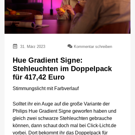
zu
31. März 2023
Kommentar schreiben
Hue
Gradient
Hue Gradient Signe:
Signe:
Stehleuchten im Doppelpack
Stehleuchten
im
für 417,42 Euro
Doppelpack
für
Stimmungslicht mit Farbverlauf
417,42
Euro
Solltet ihr ein Auge auf die große Variante der
Philips Hue Gradient Signe geworfen haben und
gleich zwei schwarze Stehleuchten gebrauche
können, dann schaut doch mal bei Click-Licht.de
vorbei. Dort bekommt ihr das Doppelpack für