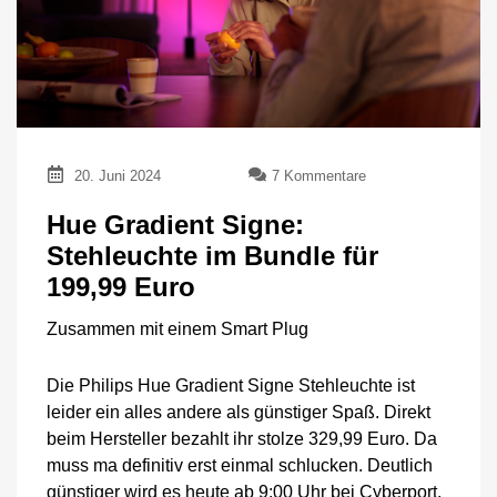
zu
20. Juni 2024
7 Kommentare
Hue
Gradient
Hue Gradient Signe:
Signe:
Stehleuchte im Bundle für
Stehleuchte
im
199,99 Euro
Bundle
für
Zusammen mit einem Smart Plug
199,99
Euro
Die Philips Hue Gradient Signe Stehleuchte ist
leider ein alles andere als günstiger Spaß. Direkt
beim Hersteller bezahlt ihr stolze 329,99 Euro. Da
muss ma definitiv erst einmal schlucken. Deutlich
günstiger wird es heute ab 9:00 Uhr bei Cyberport,