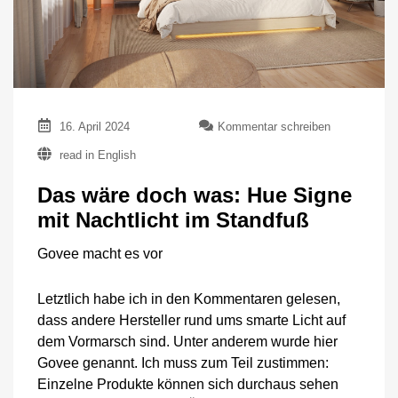
zu
16. April 2024
Kommentar schreiben
Das
read in English
wäre
doch
Das wäre doch was: Hue Signe
was:
Hue
mit Nachtlicht im Standfuß
Signe
mit
Govee macht es vor
Nachtlicht
im
Standfuß
Letztlich habe ich in den Kommentaren gelesen,
dass andere Hersteller rund ums smarte Licht auf
dem Vormarsch sind. Unter anderem wurde hier
Govee genannt. Ich muss zum Teil zustimmen:
Einzelne Produkte können sich durchaus sehen