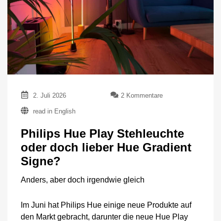
zu
2. Juli 2026
2 Kommentare
Philips
read in English
Hue
Play
Philips Hue Play Stehleuchte
Stehleuchte
oder
oder doch lieber Hue Gradient
doch
Signe?
lieber
Hue
Gradient
Anders, aber doch irgendwie gleich
Signe?
Im Juni hat Philips Hue einige neue Produkte auf
den Markt gebracht, darunter die neue Hue Play