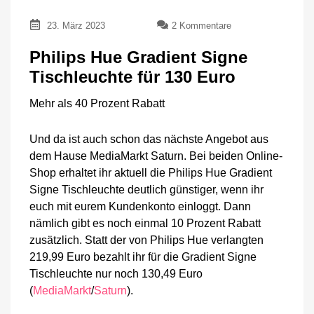
zu
23. März 2023
2 Kommentare
Philips
Hue
Philips Hue Gradient Signe
Gradient
Tischleuchte für 130 Euro
Signe
Tischleuchte
Mehr als 40 Prozent Rabatt
für
130
Euro
Und da ist auch schon das nächste Angebot aus
dem Hause MediaMarkt Saturn. Bei beiden Online-
Shop erhaltet ihr aktuell die Philips Hue Gradient
Signe Tischleuchte deutlich günstiger, wenn ihr
euch mit eurem Kundenkonto einloggt. Dann
nämlich gibt es noch einmal 10 Prozent Rabatt
zusätzlich. Statt der von Philips Hue verlangten
219,99 Euro bezahlt ihr für die Gradient Signe
Tischleuchte nur noch 130,49 Euro
(
MediaMarkt
/
Saturn
).