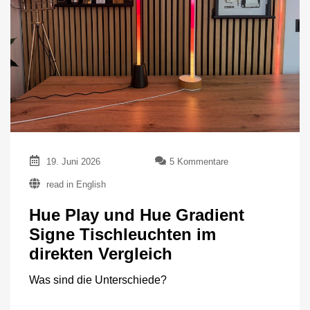
zu
19. Juni 2026
5 Kommentare
Hue
read in English
Play
und
Hue Play und Hue Gradient
Hue
Gradient
Signe Tischleuchten im
Signe
direkten Vergleich
Tischleuchten
im
direkten
Was sind die Unterschiede?
Vergleich