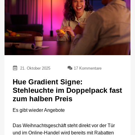
zu
21. Oktober 2025
17 Kommentare
Hue
Gradient
Hue Gradient Signe:
Signe:
Stehleuchte im Doppelpack fast
Stehleuchte
im
zum halben Preis
Doppelpack
fast
Es gibt wieder Angebote
zum
halben
Das Weihnachtsgeschäft steht direkt vor der Tür
Preis
und im Online-Handel wird bereits mit Rabatten