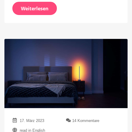
Weiterlesen
zu
17. März 2023
14 Kommentare
Philips
read in English
Hue