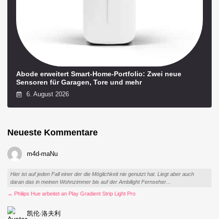
Abode erweitert Smart-Home-Portfolio: Zwei neue
Sensoren für Garagen, Tore und mehr
6. August 2026
Neueste Kommentare
m4d-maNu
Hier ist auf jeden Fall einer der die Möglichkeit nie genutzt hat. Liegt aber auch
daran das in meinen Wohnzimmer bis auf der Ambilight Fernseher...
→ Philips Hue arbeitet an Play Gradient Strip Light Pro
凯伦·洛夫利