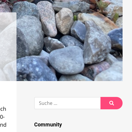
Suche
nach:
uch
Suche
0-
und
Community