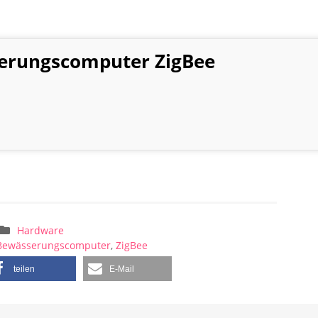
erungscomputer ZigBee
Hardware
 Bewässerungscomputer
,
ZigBee
teilen
E-Mail