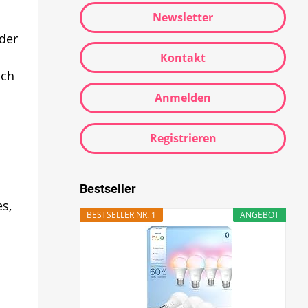
Newsletter
ider
Kontakt
uch
Anmelden
Registrieren
Bestseller
s,
BESTSELLER NR. 1
ANGEBOT