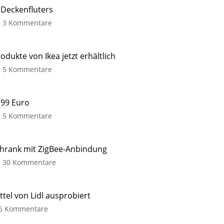
 Deckenfluters
zu
3 Kommentare
Tint
Pavo:
Erster
ukte von Ikea jetzt erhältlich
Eindruck
zu
5 Kommentare
des
Jetström
smarten
und
Deckenfluters
Ormanäs:
5,99 Euro
Dank
Neue
Zigbee
zu
5 Kommentare
mit
ZigBee-
Philips
Silvercrest
Hue
Produkte
kompatibel
Smart
von
Plug
chrank mit ZigBee-Anbindung
Ikea
bei
zu
30 Kommentare
jetzt
Lidl
Villeroy
erhältlich
für
&
Leuchtstreifen
nur
und
Boch
Decken-
tel von Lidl ausprobiert
5,99
Panel
My
zu
6 Kommentare
Euro
View
Die
Nicht
mit