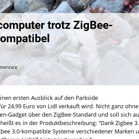
omputer trotz ZigBee-
kompatibel
zu
mentare
Parkside
Bewässerungscomputer
trotz
ZigBee-
nen ersten Ausblick auf den Parkside
Standard
r 24,99 Euro von Lidl verkauft wird. Nicht ganz ohne
nicht
mit
ten-Gadget über den ZigBee-Standard und soll sich a
Hue
heißt es in der Produktbeschreibung: “Dank Zigbee 3.
kompatibel
Zigbee 3.0-kompatible Systeme verschiedener Marken 