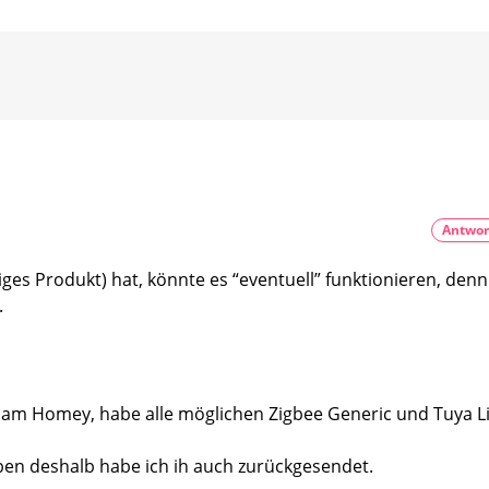
Now:
smarten
Philips
Spiegelschrank
Hue
Livarno
kompatibel
mit
Filament
ZigBee-
Leuchtmittel
Anbindung
von
Kompatibel
Lidl
mit
Philips
ausprobiert
Hue
Aktuell
bereits
ab
9,99
Euro
Antwor
s Produkt) hat, könnte es “eventuell” funktionieren, denn
.
er am Homey, habe alle möglichen Zigbee Generic und Tuya L
ben deshalb habe ich ih auch zurückgesendet.