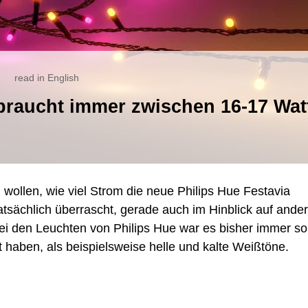
read in English
e
rbraucht immer zwischen 16-17 Wat
stavia
hterkette
rbraucht
mer
ischen
-
ollen, wie viel Strom die neue Philips Hue Festavia
tt
atsächlich überrascht, gerade auch im Hinblick auf ande
ei den Leuchten von Philips Hue war es bisher immer so
 haben, als beispielsweise helle und kalte Weißtöne.