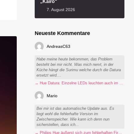
„Kairo“
7. August 2026
Neueste Kommentare
AndreasC63
Habe meine heute bekommen, das Problem
besteht bei mir nicht. Was mich nervt, in der
Küche hängt die Surimu welche durch die Datura
ersetzt wird....
→ Hue Datura: Einzelne LEDs leuchten auch im ausgeschalteten Zustand
Mario
Bei mir ist das automatische Update aus. Es
liegt wohl die fehlerhafte Version im
Zwischenspeicher. Wie kann ich denn nun
sicherstellen, dass ich...
→ Philips Hue äußerst sich zum fehlerhaften Firmware-Update