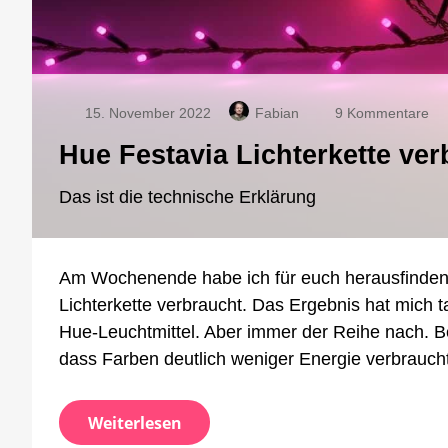
zu
15. November 2022
Fabian
9 Kommentare
Hu
Hue Festavia Lichterkette ve
Fe
Lic
ve
Das ist die technische Erklärung
im
zw
16
Am Wochenende habe ich für euch herausfinden w
17
Wa
Lichterkette verbraucht. Das Ergebnis hat mich t
Hue-Leuchtmittel. Aber immer der Reihe nach. B
dass Farben deutlich weniger Energie verbraucht
Weiterlesen