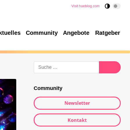
Visit hueblog.com
ktuelles
Community
Angebote
Ratgeber
Suche
nach:
Suche
Community
Newsletter
Kontakt