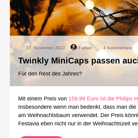
zu
17. November 2022
Fabian
4 Kommentare
Twi
Twinkly MiniCaps passen auch
Mi
pa
au
Für den Rest des Jahres?
au
die
Hu
Mit einem Preis von
159,99 Euro ist die Philips 
Fe
Insbesondere wenn man bedenkt, dass man die Li
am Weihnachtsbaum verwendet. Der Preis könnte s
Festavia eben nicht nur in der Weihnachtszeit v