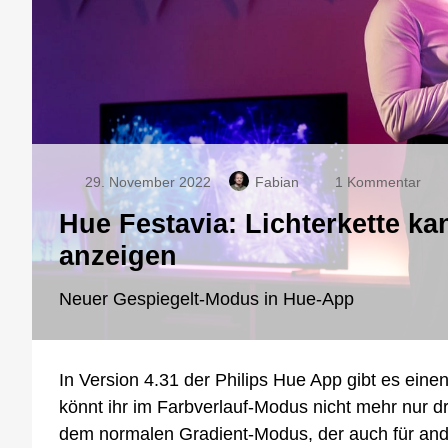
zu
29. November 2022
Fabian
1 Kommentar
Hue
Hue Festavia: Lichterkette ka
Fest
Lich
anzeigen
kan
jetzt
Neuer Gespiegelt-Modus in Hue-App
meh
Far
glei
anz
In Version 4.31 der Philips Hue App gibt es ein
könnt ihr im Farbverlauf-Modus nicht mehr nur d
dem normalen Gradient-Modus, der auch für ande