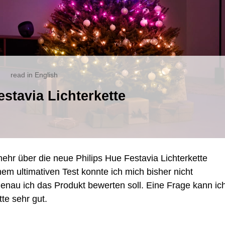
read in English
ine
stavia Lichterkette
nsche
e
stavia
hterkette
ehr über die neue Philips Hue Festavia Lichterkette
em ultimativen Test konnte ich mich bisher nicht
genau ich das Produkt bewerten soll. Eine Frage kann ic
tte sehr gut.