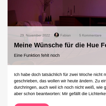
zu
29. November 2022
Fabian
5 Kommentare
Me
Meine Wünsche für die Hue Fe
Wü
für
die
Eine Funktion fehlt noch
Hu
Fe
Lic
Ich habe doch tatsächlich für zwei Woche nicht m
geschrieben, das wollen wir heute ändern. Zu ein
durchringen, auch weil ich noch nicht weiß, wie 
aber schon beantworten: Mir gefällt die Lichterke