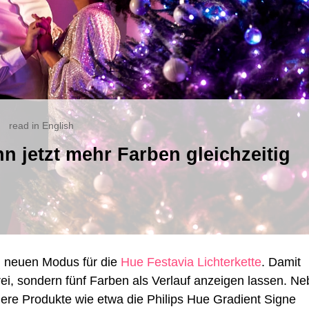
read in English
nn jetzt mehr Farben gleichzeitig
avia:
terkette
n
r
ben
chzeitig
eigen
en neuen Modus für die
Hue Festavia Lichterkette
. Damit
rei, sondern fünf Farben als Verlauf anzeigen lassen. N
re Produkte wie etwa die Philips Hue Gradient Signe