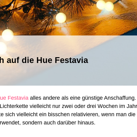
nkly
 auf die Hue Festavia
niCaps
ssen
ch
f
e
Hue Festavia
alles andere als eine günstige Anschaffung.
stavia
chterkette vielleicht nur zwei oder drei Wochen im Jah
ich vielleicht ein bisschen relativieren, wenn man die
erwendet, sondern auch darüber hinaus.