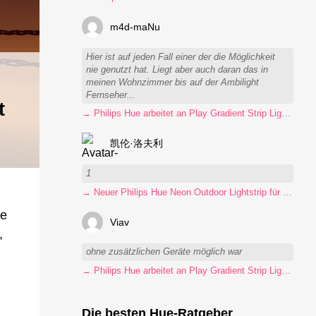
m4d-maNu
Hier ist auf jeden Fall einer der die Möglichkeit
nie genutzt hat. Liegt aber auch daran das in
meinen Wohnzimmer bis auf der Ambilight
Fernseher...
t
→ Philips Hue arbeitet an Play Gradient Strip Light Pro
凯伦·洛夫利
1
→ Neuer Philips Hue Neon Outdoor Lightstrip für 130 Euro
re
Viav
,
ohne zusätzlichen Geräte möglich war
→ Philips Hue arbeitet an Play Gradient Strip Light Pro
Die besten Hue-Ratgeber