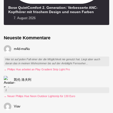
Bose QuietComfort 2. Generation: Verbesserte ANC-
Kopfhörer mit frischem Design und neuen Farben
7. August 2026
Neueste Kommentare
m4d-maNu
Hier ist auf jeden Fall einer der die Möglichkeit nie genutzt hat. Liegt aber auch
daran das in meinen Wohnzimmer bis auf der Ambilight Fernseher...
→ Philips Hue arbeitet an Play Gradient Strip Light Pro
凯伦·洛夫利
1
→ Neuer Philips Hue Neon Outdoor Lightstrip für 130 Euro
Viav