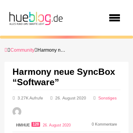
Community
Harmony neue SyncBox “Software”
Harmony neue SyncBox
“Software”
3.27K Aufrufe
26. August 2020
Sonstiges
128
0
Kommentare
HMHUE
26. August 2020