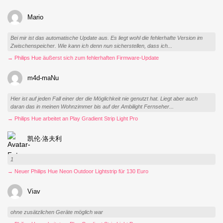
Mario
Bei mir ist das automatische Update aus. Es liegt wohl die fehlerhafte Version im
Zwischenspeicher. Wie kann ich denn nun sicherstellen, dass ich...
→ Philips Hue äußerst sich zum fehlerhaften Firmware-Update
m4d-maNu
Hier ist auf jeden Fall einer der die Möglichkeit nie genutzt hat. Liegt aber auch
daran das in meinen Wohnzimmer bis auf der Ambilight Fernseher...
→ Philips Hue arbeitet an Play Gradient Strip Light Pro
凯伦·洛夫利
1
→ Neuer Philips Hue Neon Outdoor Lightstrip für 130 Euro
Viav
ohne zusätzlichen Geräte möglich war