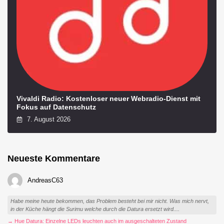
Vivaldi Radio: Kostenloser neuer Webradio-Dienst mit
Fokus auf Datenschutz
7. August 2026
Neueste Kommentare
AndreasC63
Habe meine heute bekommen, das Problem besteht bei mir nicht. Was mich nervt,
in der Küche hängt die Surimu welche durch die Datura ersetzt wird....
→ Hue Datura: Einzelne LEDs leuchten auch im ausgeschalteten Zustand