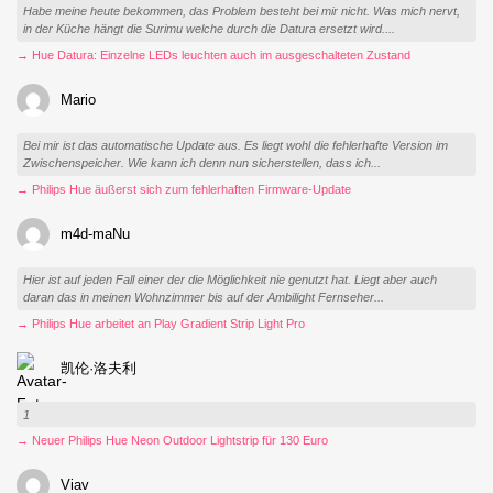
Habe meine heute bekommen, das Problem besteht bei mir nicht. Was mich nervt,
in der Küche hängt die Surimu welche durch die Datura ersetzt wird....
→ Hue Datura: Einzelne LEDs leuchten auch im ausgeschalteten Zustand
Mario
Bei mir ist das automatische Update aus. Es liegt wohl die fehlerhafte Version im
Zwischenspeicher. Wie kann ich denn nun sicherstellen, dass ich...
→ Philips Hue äußerst sich zum fehlerhaften Firmware-Update
m4d-maNu
Hier ist auf jeden Fall einer der die Möglichkeit nie genutzt hat. Liegt aber auch
daran das in meinen Wohnzimmer bis auf der Ambilight Fernseher...
→ Philips Hue arbeitet an Play Gradient Strip Light Pro
凯伦·洛夫利
1
→ Neuer Philips Hue Neon Outdoor Lightstrip für 130 Euro
Viav