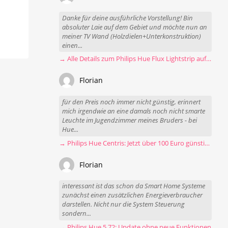
Danke für deine ausführliche Vorstellung! Bin
absoluter Laie auf dem Gebiet und möchte nun an
meiner TV Wand (Holzdielen+Unterkonstruktion)
einen...
→ Alle Details zum Philips Hue Flux Lightstrip auf einen Blick
Florian
für den Preis noch immer nicht günstig, erinnert
mich irgendwie an eine damals noch nicht smarte
Leuchte im Jugendzimmer meines Bruders - bei
Hue...
→ Philips Hue Centris: Jetzt über 100 Euro günstiger
Florian
interessant ist das schon da Smart Home Systeme
zunächst einen zusätzlichen Energieverbraucher
darstellen. Nicht nur die System Steuerung
sondern...
→ Philips Hue 5.72: Update ohne neue Funktionen