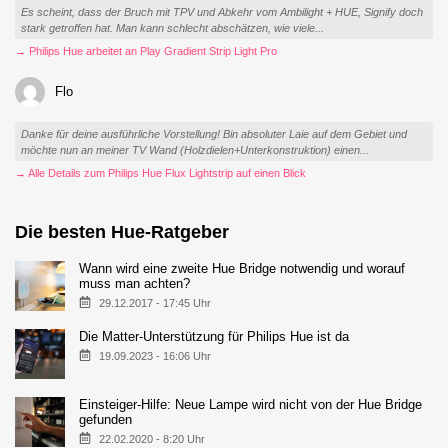
Es scheint, dass der Bruch mit TPV und Abkehr vom Ambilight + HUE, Signify doch
stark getroffen hat. Man kann schlecht abschätzen, wie viele...
→ Philips Hue arbeitet an Play Gradient Strip Light Pro
Flo
Danke für deine ausführliche Vorstellung! Bin absoluter Laie auf dem Gebiet und
möchte nun an meiner TV Wand (Holzdielen+Unterkonstruktion) einen...
→ Alle Details zum Philips Hue Flux Lightstrip auf einen Blick
Die besten Hue-Ratgeber
Wann wird eine zweite Hue Bridge notwendig und worauf
muss man achten?
29.12.2017 - 17:45 Uhr
Die Matter-Unterstützung für Philips Hue ist da
19.09.2023 - 16:06 Uhr
Einsteiger-Hilfe: Neue Lampe wird nicht von der Hue Bridge
gefunden
22.02.2020 - 8:20 Uhr