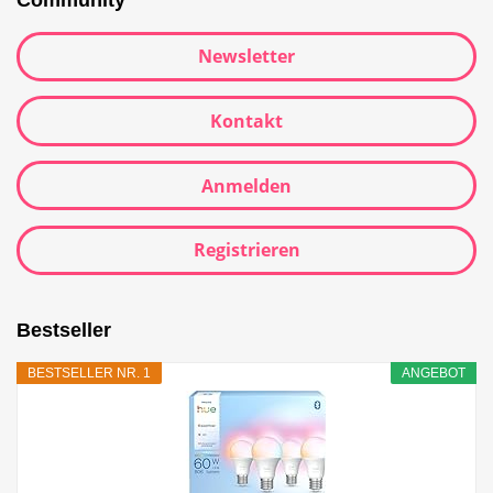
Newsletter
Kontakt
Anmelden
Registrieren
Bestseller
BESTSELLER NR. 1
ANGEBOT