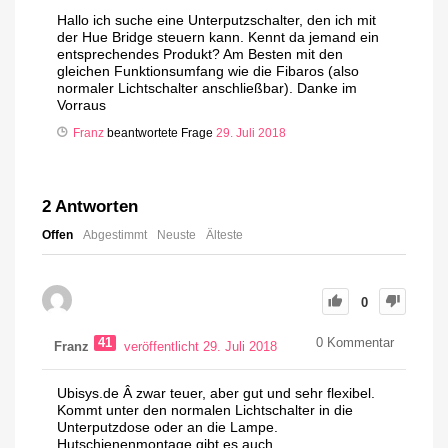
Hallo ich suche eine Unterputzschalter, den ich mit
der Hue Bridge steuern kann. Kennt da jemand ein
entsprechendes Produkt? Am Besten mit den
gleichen Funktionsumfang wie die Fibaros (also
normaler Lichtschalter anschließbar). Danke im
Vorraus
Franz
beantwortete Frage
29. Juli 2018
2
Antworten
Offen
Abgestimmt
Neuste
Älteste
0
41
0
Kommentar
Franz
veröffentlicht 29. Juli 2018
Ubisys.de Â zwar teuer, aber gut und sehr flexibel.
Kommt unter den normalen Lichtschalter in die
Unterputzdose oder an die Lampe.
Hutschienenmontage gibt es auch.