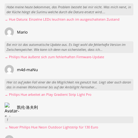
Habe meine heute bekommen, das Problem besteht bei mir nicht. Was mich nervt, in
der Küche hängt die Surimu welche durch die Datura ersetzt wird....
→ Hue Datura: Einzelne LEDs leuchten auch im ausgeschalteten Zustand
Mario
Bei mir ist das automatische Update aus. Es liegt wohl die fehlerhafte Version im
Zwischenspeicher. Wie kann ich denn nun sicherstellen, dass ich...
→ Philips Hue äußerst sich zum fehlerhaften Firmware-Update
m4d-maNu
Hier ist auf jeden Fall einer der die Möglichkeit nie genutzt hat. Liegt aber auch daran
das in meinen Wohnzimmer bis auf der Ambilight Fernseher...
→ Philips Hue arbeitet an Play Gradient Strip Light Pro
凯伦·洛夫利
1
→ Neuer Philips Hue Neon Outdoor Lightstrip für 130 Euro