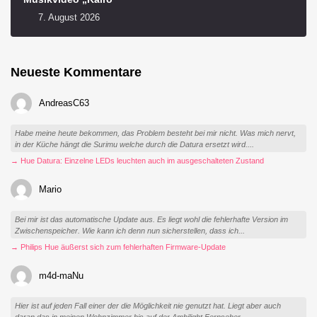
7. August 2026
Neueste Kommentare
AndreasC63
Habe meine heute bekommen, das Problem besteht bei mir nicht. Was mich nervt,
in der Küche hängt die Surimu welche durch die Datura ersetzt wird....
→ Hue Datura: Einzelne LEDs leuchten auch im ausgeschalteten Zustand
Mario
Bei mir ist das automatische Update aus. Es liegt wohl die fehlerhafte Version im
Zwischenspeicher. Wie kann ich denn nun sicherstellen, dass ich...
→ Philips Hue äußerst sich zum fehlerhaften Firmware-Update
m4d-maNu
Hier ist auf jeden Fall einer der die Möglichkeit nie genutzt hat. Liegt aber auch
daran das in meinen Wohnzimmer bis auf der Ambilight Fernseher...