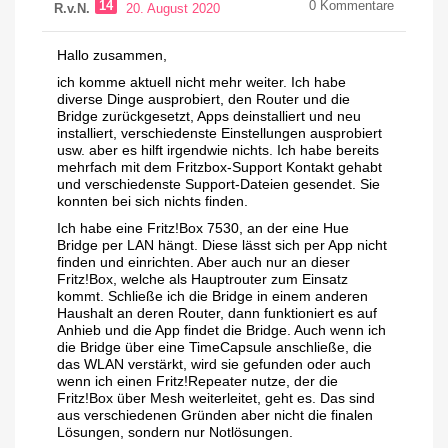
14
0
Kommentare
R.v.N.
20. August 2020
Hallo zusammen,
ich komme aktuell nicht mehr weiter. Ich habe
diverse Dinge ausprobiert, den Router und die
Bridge zurückgesetzt, Apps deinstalliert und neu
installiert, verschiedenste Einstellungen ausprobiert
usw. aber es hilft irgendwie nichts. Ich habe bereits
mehrfach mit dem Fritzbox-Support Kontakt gehabt
und verschiedenste Support-Dateien gesendet. Sie
konnten bei sich nichts finden.
Ich habe eine Fritz!Box 7530, an der eine Hue
Bridge per LAN hängt. Diese lässt sich per App nicht
finden und einrichten. Aber auch nur an dieser
Fritz!Box, welche als Hauptrouter zum Einsatz
kommt. Schließe ich die Bridge in einem anderen
Haushalt an deren Router, dann funktioniert es auf
Anhieb und die App findet die Bridge. Auch wenn ich
die Bridge über eine TimeCapsule anschließe, die
das WLAN verstärkt, wird sie gefunden oder auch
wenn ich einen Fritz!Repeater nutze, der die
Fritz!Box über Mesh weiterleitet, geht es. Das sind
aus verschiedenen Gründen aber nicht die finalen
Lösungen, sondern nur Notlösungen.