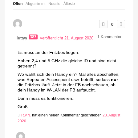
Offen
Abgestimmt
Neuste
Älteste
0
383
1
Kommentar
luttyy
veröffentlicht 21. August 2020
Es muss an der Fritzbox liegen.
Haben 2,4 und 5 GHz die gleiche ID und sind nicht
getrennt?
Wo wählt sich dein Handy ein? Mal alles abschalten,
was Repeater, Accesspoint usw. betrifft, sodass
nur
die Fritzbox läuft. Jetzt in der FB nachschauen, ob
dein Handy im W-LAN der FB auftaucht.
Dann muss es funktionieren..
Gruß
R.v.N.
hat einen neuen Kommentar geschrieben
23. August
2020