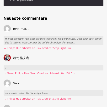
Neueste Kommentare
m4d-maNu
Hier ist auf jeden Fall einer der die Möglichkeit nie genutzt hat. Liegt aber auch daran
das in meinen Wohnzimmer bis auf der Ambilight Fernseher...
→ Philips Hue arbeitet an Play Gradient Strip Light Pro
凯伦·洛夫利
1
→ Neuer Philips Hue Neon Outdoor Lightstrip für 130 Euro
Viav
ohne zusätzlichen Geräte möglich war
→ Philips Hue arbeitet an Play Gradient Strip Light Pro