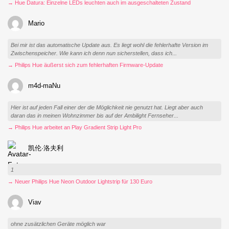
→ Hue Datura: Einzelne LEDs leuchten auch im ausgeschalteten Zustand
Mario
Bei mir ist das automatische Update aus. Es liegt wohl die fehlerhafte Version im
Zwischenspeicher. Wie kann ich denn nun sicherstellen, dass ich...
→ Philips Hue äußerst sich zum fehlerhaften Firmware-Update
m4d-maNu
Hier ist auf jeden Fall einer der die Möglichkeit nie genutzt hat. Liegt aber auch
daran das in meinen Wohnzimmer bis auf der Ambilight Fernseher...
→ Philips Hue arbeitet an Play Gradient Strip Light Pro
凯伦·洛夫利
1
→ Neuer Philips Hue Neon Outdoor Lightstrip für 130 Euro
Viav
ohne zusätzlichen Geräte möglich war