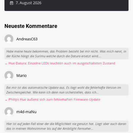
7. August 2026
Neueste Kommentare
AndreasC63
Habe meine heute bekommen, das Problem besteht bei mir nicht. Was mich nervt, in
der Küche hängt die Surimu welche durch die Datura ersetzt wird....
→ Hue Datura: Einzelne LEDs leuchten auch im ausgeschalteten Zustand
Mario
Bei mir ist das automatische Update aus. Es liegt wohl die fehlerhafte Version im
Zwischenspeicher. Wie kann ich denn nun sicherstellen, dass ich...
→ Philips Hue äußerst sich zum fehlerhaften Firmware-Update
m4d-maNu
Hier ist auf jeden Fall einer der die Möglichkeit nie genutzt hat. Liegt aber auch daran
das in meinen Wohnzimmer bis auf der Ambilight Fernseher...