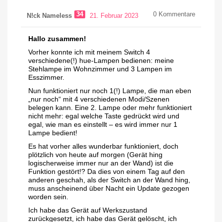
34
0
Kommentare
N!ck Nameless
21. Februar 2023
Hallo zusammen!
Vorher konnte ich mit meinem Switch 4
verschiedene(!) hue-Lampen bedienen: meine
Stehlampe im Wohnzimmer und 3 Lampen im
Esszimmer.
Nun funktioniert nur noch 1(!) Lampe, die man eben
„nur noch“ mit 4 verschiedenen Modi/Szenen
belegen kann. Eine 2. Lampe oder mehr funktioniert
nicht mehr: egal welche Taste gedrückt wird und
egal, wie man es einstellt – es wird immer nur 1
Lampe bedient!
Es hat vorher alles wunderbar funktioniert, doch
plötzlich von heute auf morgen (Gerät hing
logischerweise immer nur an der Wand) ist die
Funktion gestört!? Da dies von einem Tag auf den
anderen geschah, als der Switch an der Wand hing,
muss anscheinend über Nacht ein Update gezogen
worden sein.
Ich habe das Gerät auf Werkszustand
zurückgesetzt, ich habe das Gerät gelöscht, ich