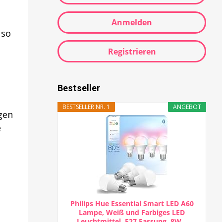
Anmelden
 so
Registrieren
Bestseller
BESTSELLER NR. 1
ANGEBOT
igen
e
Philips Hue Essential Smart LED A60
Lampe, Weiß und Farbiges LED
Leuchtmittel, E27 Fassung, 8W...