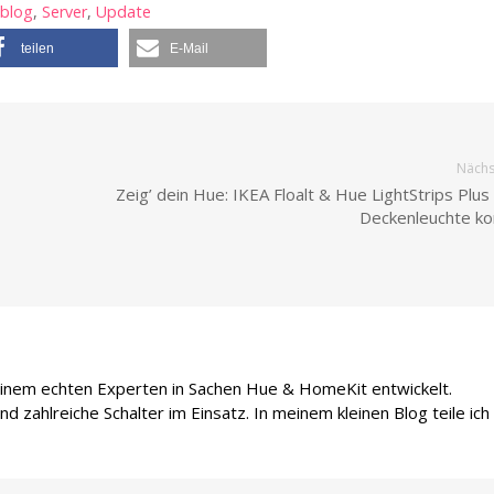
blog
,
Server
,
Update
teilen
E-Mail
Nächst
Zeig’ dein Hue: IKEA Floalt & Hue LightStrips Plus 
Deckenleuchte ko
 einem echten Experten in Sachen Hue & HomeKit entwickelt.
d zahlreiche Schalter im Einsatz. In meinem kleinen Blog teile ich