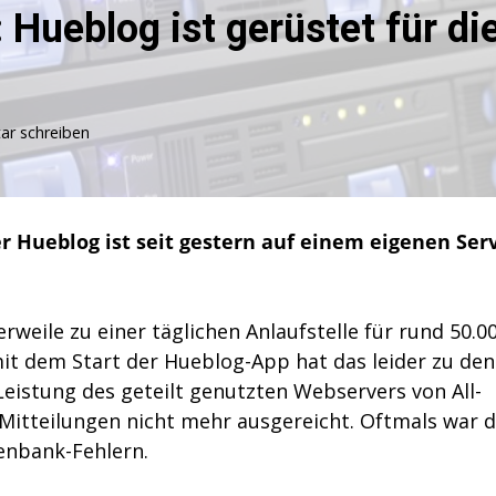
Hueblog ist gerüstet für di
zu
r schreiben
Server-
Umzug
vollzogen:
Hueblog
er Hueblog ist seit gestern auf einem eigenen Ser
ist
gerüstet
für
die
erweile zu einer täglichen Anlaufstelle für rund 50.0
Zukunft
t dem Start der Hueblog-App hat das leider zu den
Leistung des geteilt genutzten Webservers von All-
-Mitteilungen nicht mehr ausgereicht. Oftmals war d
enbank-Fehlern.