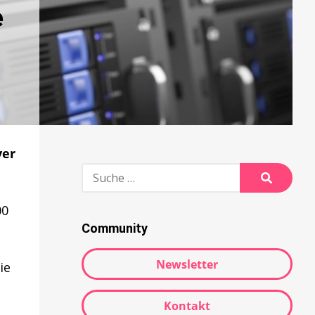
e
ver
Suche
nach:
Suche
00
Community
Newsletter
ie
Kontakt