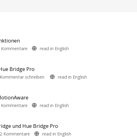
unktionen
zu
 Kommentare
read in English
Philips
Hue
5.72:
 Hue Bridge Pro
Update
zu
Kommentar schreiben
read in English
ohne
Philips
neue
Hue
Funktionen
behebt
 MotionAware
Mit
Update-
Umfrage
zu
 Kommentare
read in English
rund
Fehler
um
Philips
das
der
Thema
Hue
Energieverbrauch
Hue
5.71:
ridge und Hue Bridge Pro
Bridge
Verbesserungen
zu
2 Kommentare
read in English
Pro