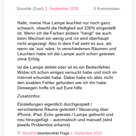
Slooshik (Gast)
2. September 2020
0
Kommentare
Hallo, meine Hue Lampe leuchtet nur noch ganz
schwach, obwohl die Helligkeit auf 100% eingestellt
ist. Wenn ich die Farben ändere “hängt” sie auch
beim Wechsel ein wenig und rot wird überhaupt
nicht angezeigt. Also in dem Fall sieht es aus, als
wenn sie ‘aus’ wäre. In verschiedenen Räumen und
Leuchten habe ich die Lampe auch schon getestet
ohne Erfolg.
Ist die Lampe defekt oder ist es ein Bedienfehler.
Wobei ich schon einiges versucht habe und mich im
Internet erkundet habe. Dabei habe ich aber nicht
den exakten Fehler gefunden wie ich ihn habe.
Deswegen hoffe ich auf Eure hilfe.
Zusatzinfos:
Einstellungen eigentlich durchgespielt /
verschiedene Räume getestet / Steuerung über
iPhone, iPad, Echo getestet / Lampe gelöscht und
neu hinzugefügt – automatisch und manuell (wird
jeweils Problemlos erkannt)
Slooshik
beantwortete Frage
2. September 2020