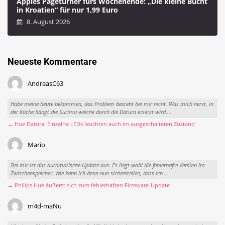
Apples Pageturner fürs Wochenende: „Die kleine Bucht
in Kroatien“ für nur 1,99 Euro
8. August 2026
Neueste Kommentare
AndreasC63
Habe meine heute bekommen, das Problem besteht bei mir nicht. Was mich nervt, in
der Küche hängt die Surimu welche durch die Datura ersetzt wird....
→ Hue Datura: Einzelne LEDs leuchten auch im ausgeschalteten Zustand
Mario
Bei mir ist das automatische Update aus. Es liegt wohl die fehlerhafte Version im
Zwischenspeicher. Wie kann ich denn nun sicherstellen, dass ich...
→ Philips Hue äußerst sich zum fehlerhaften Firmware-Update
m4d-maNu