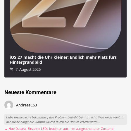
iOS 27 macht die Uhr kleiner: Endlich mehr Platz fürs
Hintergrundbild
7. August 2026
Neueste Kommentare
AndreasC63
Habe meine heute bekommen, das Problem besteht bei mir nicht. Was mich nervt, in
der Küche hängt die Surimu welche durch die Datura ersetzt wird....
→ Hue Datura: Einzelne LEDs leuchten auch im ausgeschalteten Zustand