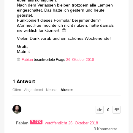
ebenfalls konfiguriert.
Nach dem Verlassen bleiben trotzdem alle Lampen
eingeschaltet. Das hatte ich gestern und heute
getestet.
Funktioniert dieses Formular bei jemandem?
iConnectHue möchte ich nicht nutzen, hatte damals
nie wirklich funktioniert. 🙁
Vielen Dank vorab und ein schönes Wochenende!
Gruß,
Matmit
Fabian
beantwortete Frage
26. Oktober 2018
1
Antwort
Offen
Abgestimmt
Neuste
Älteste
0
7.27K
Fabian
veröffentlicht 26. Oktober 2018
3
Kommentar