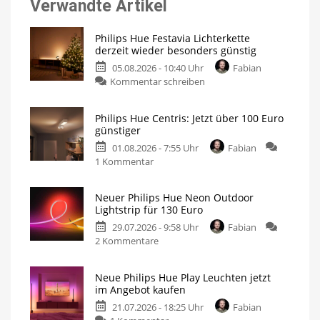
Verwandte Artikel
Philips Hue Festavia Lichterkette
derzeit wieder besonders günstig
05.08.2026 - 10:40 Uhr
Fabian
zu
Kommentar schreiben
Philips
Hue
Philips Hue Centris: Jetzt über 100 Euro
Festavia
günstiger
Lichterkette
01.08.2026 - 7:55 Uhr
Fabian
derzeit
zu
1 Kommentar
wieder
Philips
besonders
Hue
günstig
Neuer Philips Hue Neon Outdoor
Centris:
20
Lightstrip für 130 Euro
Meter
Jetzt
mit
200
29.07.2026 - 9:58 Uhr
Fabian
über
LEDs
für
zu
2 Kommentare
100
nur
140
Neuer
Euro
Euro
Philips
günstiger
Neue Philips Hue Play Leuchten jetzt
Hue
Individuelle
im Angebot kaufen
Deckenleuchte
Neon
mit
1.630
21.07.2026 - 18:25 Uhr
Fabian
Outdoor
Lumen
zu