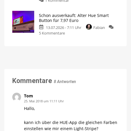
1 Kommentar
Lightstrip
Neue
für
Philips
130
Schon ausverkauft: Alter Hue Smart
Hue
Euro
Button für 7,97 Euro
Play
Ausgestattet
mit
13.07.2026 - 7:11 Uhr
Fabian
Leuchten
Gradient-
Funktion
zu
5 Kommentare
jetzt
Schon
im
ausverkauft:
Angebot
Alter
kaufen
Hue
15
Prozent
Smart
sparen
Button
für
7,97
Kommentare
8 Antworten
Euro
Neue
Generation
deutlich
Tom
größer
25. Mai 2018 um 11:11 Uhr
Hallo,
kann ich über die HUE-App die gleichen Farben
einstellen wie mir einem Light-Stripe?