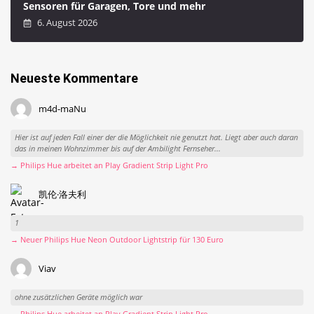
Sensoren für Garagen, Tore und mehr
6. August 2026
Neueste Kommentare
m4d-maNu
Hier ist auf jeden Fall einer der die Möglichkeit nie genutzt hat. Liegt aber auch daran
das in meinen Wohnzimmer bis auf der Ambilight Fernseher...
→ Philips Hue arbeitet an Play Gradient Strip Light Pro
凯伦·洛夫利
1
→ Neuer Philips Hue Neon Outdoor Lightstrip für 130 Euro
Viav
ohne zusätzlichen Geräte möglich war
→ Philips Hue arbeitet an Play Gradient Strip Light Pro