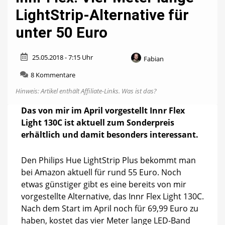
LightStrip-Alternative für
unter 50 Euro
25.05.2018 - 7:15 Uhr
Fabian
zu
8 Kommentare
Innr
Hinweis: Artikel enthält Affiliate-Links.
Was ist das?
Flex:
Vier
Das von mir im April vorgestellt Innr Flex
Meter
Light 130C ist aktuell zum Sonderpreis
lange
LightStrip-
erhältlich und damit besonders interessant.
Alternative
für
Den Philips Hue LightStrip Plus bekommt man
unter
50
bei Amazon aktuell für rund 55 Euro. Noch
Euro
etwas günstiger gibt es eine bereits von mir
vorgestellte Alternative, das Innr Flex Light 130C.
Nach dem Start im April noch für 69,99 Euro zu
haben, kostet das vier Meter lange LED-Band