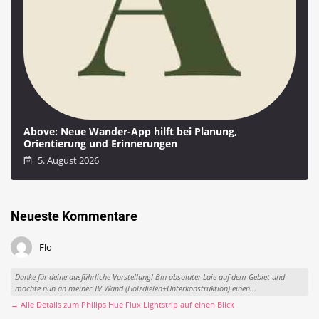
Above: Neue Wander-App hilft bei Planung,
Orientierung und Erinnerungen
5. August 2026
Neueste Kommentare
Flo
Danke für deine ausführliche Vorstellung! Bin absoluter Laie auf dem Gebiet und
möchte nun an meiner TV Wand (Holzdielen+Unterkonstruktion) einen...
→ Alle Details zum Philips Hue Flux Lightstrip auf einen Blick