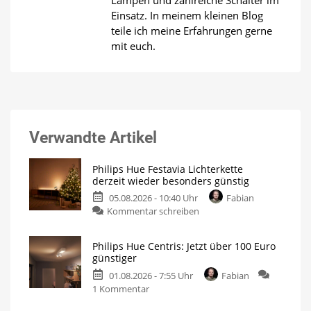
Einsatz. In meinem kleinen Blog
teile ich meine Erfahrungen gerne
mit euch.
Verwandte Artikel
Philips Hue Festavia Lichterkette
derzeit wieder besonders günstig
05.08.2026 - 10:40 Uhr
Fabian
zu
Kommentar schreiben
Philips
Hue
Philips Hue Centris: Jetzt über 100 Euro
Festavia
günstiger
Lichterkette
01.08.2026 - 7:55 Uhr
Fabian
derzeit
zu
1 Kommentar
wieder
Philips
besonders