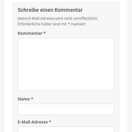
7,97
Euro
Schreibe einen Kommentar
Neue
Generation
Deine E-Mail-Adresse wird nicht veröffentlicht.
deutlich
größer
Erforderliche Felder sind mit
*
markiert
Kommentar
*
Name
*
E-Mail-Adresse
*