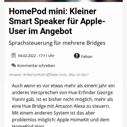
HomePod mini: Kleiner
Smart Speaker für Apple-
User im Angebot
Sprachsteuerung für mehrere Bridges
04.02.2022 - 17:11 Uhr
Fabian
zu
Kommentar schreiben
HomePod
Hinweis: Artikel enthält Affiliate-Links.
Was ist das?
mini:
Kleiner
Auch wenn es vor etwas mehr als einem Jahr ein
Smart
anderes Versprechen von Hue-Erfinder George
Speaker
für
Yianni gab, ist es bisher nicht möglich, mehr als
Apple-
eine Hue Bridge mit Amazon Alexa zu steuern.
User
Mit einem anderen System ist das aber
im
Angebot
problemlos möglich: Apple HomeKit und dem
HomePod mini.