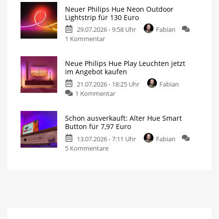
Hue
günstig
Neuer Philips Hue Neon Outdoor
Centris:
20
Lightstrip für 130 Euro
Meter
Jetzt
mit
200
29.07.2026 - 9:58 Uhr
Fabian
über
LEDs
für
zu
1 Kommentar
100
nur
140
Neuer
Euro
Euro
Philips
günstiger
Neue Philips Hue Play Leuchten jetzt
Hue
Individuelle
im Angebot kaufen
Deckenleuchte
Neon
mit
1.630
21.07.2026 - 18:25 Uhr
Fabian
Outdoor
Lumen
zu
1 Kommentar
Lightstrip
Neue
für
Philips
130
Schon ausverkauft: Alter Hue Smart
Hue
Euro
Button für 7,97 Euro
Play
Ausgestattet
mit
13.07.2026 - 7:11 Uhr
Fabian
Leuchten
Gradient-
Funktion
zu
5 Kommentare
jetzt
Schon
im
ausverkauft:
Angebot
Alter
kaufen
Hue
15
Prozent
Smart
sparen
Button
für