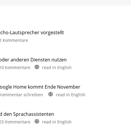
Echo-Lautsprecher vorgestellt
zu
2 Kommentare
Sprachsteuerung
mit
Alexa:
oder anderen Diensten nutzen
Vier
zu
10 Kommentare
read in English
neue
Hue
Echo-
Secure
Lautsprecher
Kamera
 Google Home kommt Ende November
vorgestellt
mit
zu
Kommentar schreiben
read in English
Ab
Amazon
Ende
Hue
Oktober
Alexa
erhältlich
Secure:
oder
Anbindung
nd den Sprachassistenten
anderen
an
zu
23 Kommentare
read in English
Diensten
Alexa
Weiterhin
nutzen
und