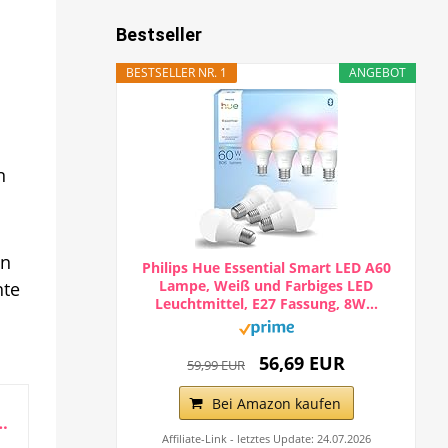
Bestseller
BESTSELLER NR. 1
ANGEBOT
n
en
Philips Hue Essential Smart LED A60
Lampe, Weiß und Farbiges LED
hte
Leuchtmittel, E27 Fassung, 8W...
56,69 EUR
59,99 EUR
Bei Amazon kaufen
Lautsprecher mit raumfüllendem Klang und integriertem...
Affiliate-Link - letztes Update: 24.07.2026