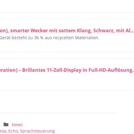
Amazon Echo Spot (neueste generation), smarter Wecker mit sattem Klang, Schwarz, mit 
rät besteht zu 36 % aus recycelten Materialien.
Amazon Echo Show 11 (neueste Generation) 
News
exa
,
Echo
,
Sprachsteuerung