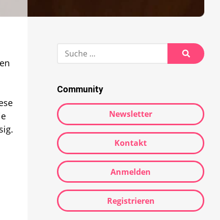
Suche
nach:
gen
Suche
Community
ese
Newsletter
ie
sig.
Kontakt
Anmelden
Registrieren