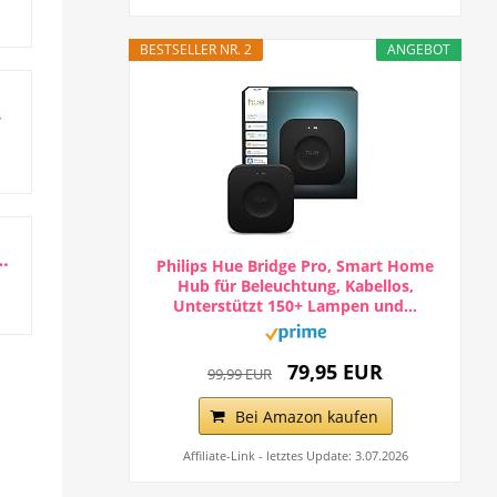
BESTSELLER NR. 2
ANGEBOT
Alexa+ Early...
– Brillantes 11-Zoll-Display in Full-HD-Auflösung mit...
Philips Hue Bridge Pro, Smart Home
Hub für Beleuchtung, Kabellos,
Unterstützt 150+ Lampen und...
79,95 EUR
99,99 EUR
Bei Amazon kaufen
Affiliate-Link - letztes Update: 3.07.2026