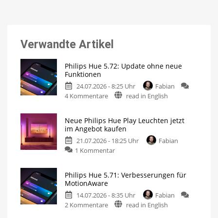
Verwandte Artikel
Philips Hue 5.72: Update ohne neue
Funktionen
24.07.2026 - 8:25 Uhr
Fabian
zu
4 Kommentare
read in English
Philips
Hue
Neue Philips Hue Play Leuchten jetzt
5.72:
im Angebot kaufen
Update
21.07.2026 - 18:25 Uhr
Fabian
ohne
zu
1 Kommentar
neue
Neue
Funktionen
Philips
Mit
Umfrage
Philips Hue 5.71: Verbesserungen für
Hue
rund
MotionAware
um
Play
das
Thema
14.07.2026 - 8:35 Uhr
Fabian
Leuchten
Energieverbrauch
zu
2 Kommentare
read in English
jetzt
Philips
im