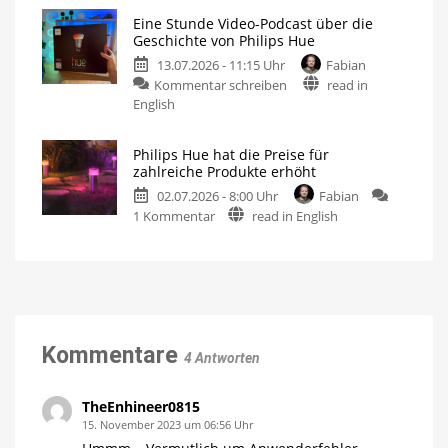
Hue
Angebot
Eine Stunde Video-Podcast über die
5.71:
kaufen
Geschichte von Philips Hue
Verbesserungen
15
Prozent
13.07.2026 - 11:15 Uhr
Fabian
für
sparen
zu
Kommentar schreiben
read in
MotionAware
Eine
English
Bewegungszonen
noch
Stunde
einfacher
erstellen
Video-
Philips Hue hat die Preise für
Podcast
zahlreiche Produkte erhöht
über
02.07.2026 - 8:00 Uhr
Fabian
die
zu
1 Kommentar
read in English
Geschichte
Philips
von
Hue
Philips
hat
Hue
die
Jetzt
kostenlos
Preise
auf
YouTube
für
anschauen
zahlreiche
Kommentare
4 Antworten
Produkte
erhöht
Bis
TheEnhineer0815
zu
15
15. November 2023 um 06:56 Uhr
Euro
teurer