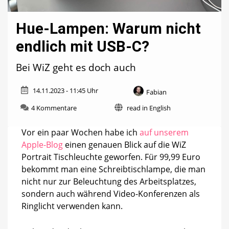
Hue-Lampen: Warum nicht
endlich mit USB-C?
Bei WiZ geht es doch auch
14.11.2023 - 11:45 Uhr
Fabian
zu
4 Kommentare
read in English
Hue-
Lampen:
Vor ein paar Wochen habe ich
auf unserem
Warum
Apple-Blog
einen genauen Blick auf die WiZ
nicht
Portrait Tischleuchte geworfen. Für 99,99 Euro
endlich
mit
bekommt man eine Schreibtischlampe, die man
USB-
nicht nur zur Beleuchtung des Arbeitsplatzes,
C?
sondern auch während Video-Konferenzen als
Ringlicht verwenden kann.