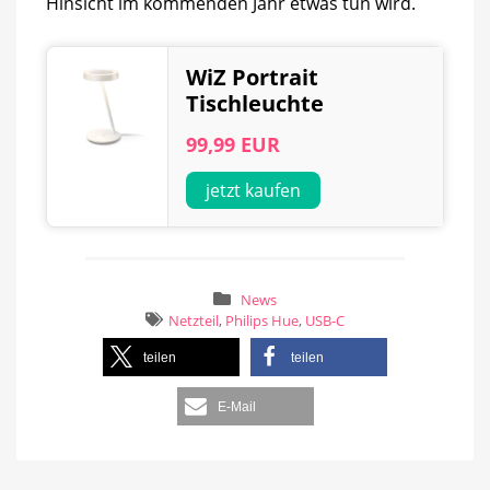
Hinsicht im kommenden Jahr etwas tun wird.
WiZ Portrait
Tischleuchte
99,99 EUR
jetzt kaufen
News
Netzteil
,
Philips Hue
,
USB-C
teilen
teilen
E-Mail