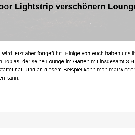
door Lightstrip verschönern Loung
dein
Hue:
Lily
und
Outdoor
Lightstrip
verschönern
Lounge
, wird jetzt aber fortgeführt. Einige von euch haben uns i
im
ch Tobias, der seine Lounge im Garten mit insgesamt 3 
Garten
stattet hat. Und an diesem Beispiel kann man mal wiede
en kann.
’
ure neuesten Installationen
n
:
ckt