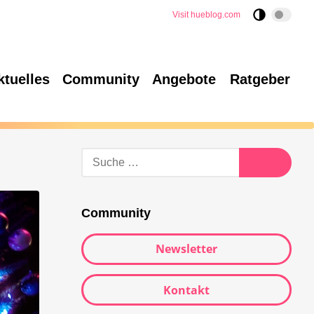
Visit hueblog.com
ktuelles
Community
Angebote
Ratgeber
Suche
nach:
Suche
Community
Newsletter
Kontakt