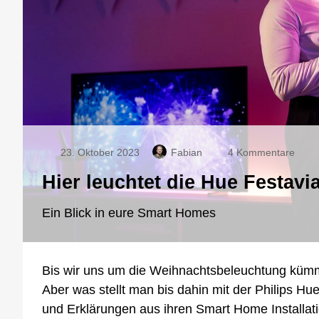
zu
23. Oktober 2023
Fabian
4 Kommentare
Hier
Hier leuchtet die Hue Festa
leuch
die
Hue
Ein Blick in eure Smart Homes
Festa
ohne
Weih
Bis wir uns um die Weihnachtsbeleuchtung kümm
Aber was stellt man bis dahin mit der Philips Hu
und Erklärungen aus ihren Smart Home Installa