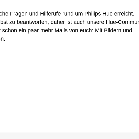
e
esten
e Fragen und Hilferufe rund um Philips Hue erreicht.
allationen
 selbst zu beantworten, daher ist auch unsere Hue-Commun
r schon ein paar mehr Mails von euch: Mit Bildern und
on.