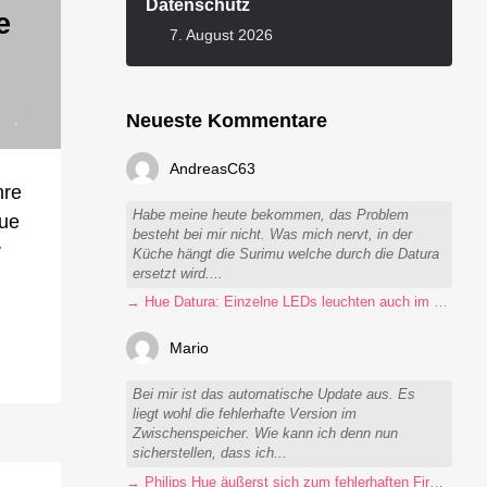
Datenschutz
e
7. August 2026
Neueste Kommentare
AndreasC63
hre
Habe meine heute bekommen, das Problem
Hue
besteht bei mir nicht. Was mich nervt, in der
r
Küche hängt die Surimu welche durch die Datura
ersetzt wird....
→ Hue Datura: Einzelne LEDs leuchten auch im ausgeschalteten Zustand
Mario
Bei mir ist das automatische Update aus. Es
liegt wohl die fehlerhafte Version im
Zwischenspeicher. Wie kann ich denn nun
sicherstellen, dass ich...
→ Philips Hue äußerst sich zum fehlerhaften Firmware-Update