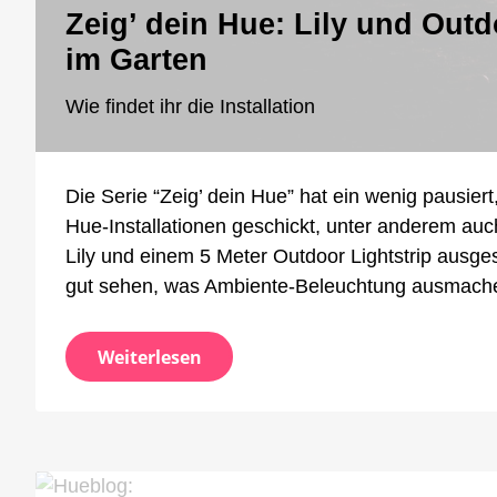
Zeig’ dein Hue: Lily und Out
im Garten
Wie findet ihr die Installation
Die Serie “Zeig’ dein Hue” hat ein wenig pausiert
Hue-Installationen geschickt, unter anderem au
Lily und einem 5 Meter Outdoor Lightstrip ausge
gut sehen, was Ambiente-Beleuchtung ausmach
Weiterlesen
zu
8. Juli 2022
Fabian
Kommentar schreiben
Zeig
Zeig’ dein Hue: Schickt mir e
dei
Hue
Schi
Fotos einsenden und Geschichte erzählen
mir