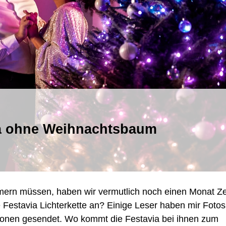
via ohne Weihnachtsbaum
tet
via
nachtsbaum
ern müssen, haben wir vermutlich noch einen Monat Zei
e Festavia Lichterkette an? Einige Leser haben mir Fotos
tionen gesendet. Wo kommt die Festavia bei ihnen zum