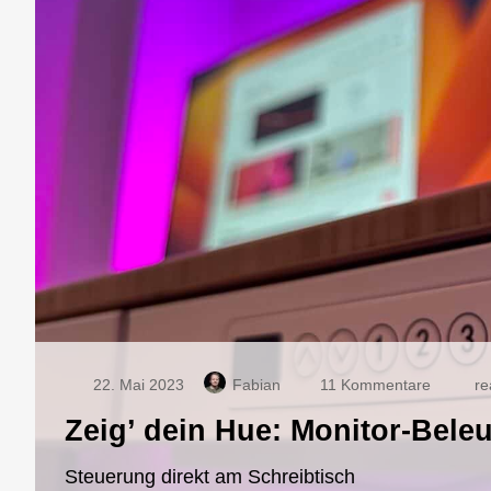
zu
22. Mai 2023
Fabian
11 Kommentare
re
Zeig’
Zeig’ dein Hue: Monitor-Bele
dein
Hue:
Monitor-
Steuerung direkt am Schreibtisch