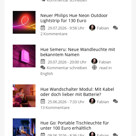
Philips
Hue
Neuer Philips Hue Neon Outdoor
Festavia
Lightstrip für 130 Euro
Lichterkette
29.07.2026 - 9:58 Uhr
Fabian
derzeit
zu
2 Kommentare
wieder
Neuer
besonders
Philips
günstig
Hue Semeru: Neue Wandleuchte mit
Hue
20
bekanntem Namen
Meter
Neon
mit
200
20.07.2026 - 20:00 Uhr
Fabian
Outdoor
LEDs
für
zu
Kommentar schreiben
read in
Lightstrip
nur
140
Hue
English
für
Euro
Semeru:
130
Neue
Euro
Hue Wandschalter Modul: Mit Kabel
Wandleuchte
Ausgestattet
oder doch lieber mit Batterie?
mit
mit
Gradient-
Funktion
25.06.2026 - 7:33 Uhr
Fabian
bekanntem
zu
13 Kommentare
Namen
Hue
Zwei
neue
Wandschalter
Outdoor-
Produkte
Hue Go: Portable Tischleuchte für
Modul:
aufgetaucht
unter 100 Euro erhältlich
Mit
08.06.2026 - 8:36 Uhr
Fabian
Kabel