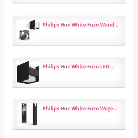
Philips Hue White Fuzo Wandleuchte (quadratisch block) für den Aussenbereich schwarz 1150lm...
Philips Hue White Fuzo LED Wandleuchte quadratisch oben/unten, Schwarz, 1150lm
Philips Hue White Fuzo Wegeleuchte für den Aussenbereich schwarz 1150lm, dimmbar, warmweißes...