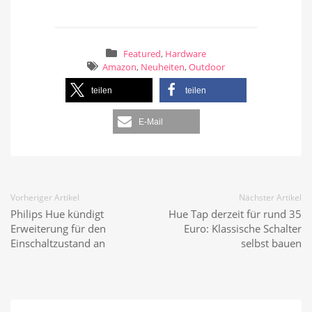
Featured
,
Hardware
Amazon
,
Neuheiten
,
Outdoor
teilen
teilen
E-Mail
Vorheriger Artikel
Nächster Artikel
Philips Hue kündigt
Hue Tap derzeit für rund 35
Erweiterung für den
Euro: Klassische Schalter
Einschaltzustand an
selbst bauen