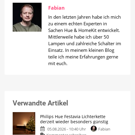
Fabian
In den letzten Jahren habe ich mich
zu einem echten Experten in
Sachen Hue & HomeKit entwickelt.
Mittlerweile habe ich über 50
Lampen und zahlreiche Schalter im
Einsatz. In meinem kleinen Blog
teile ich meine Erfahrungen gerne
mit euch.
Verwandte Artikel
Philips Hue Festavia Lichterkette
derzeit wieder besonders günstig
05.08.2026 - 10:40 Uhr
Fabian
zu
Kommentar schreiben