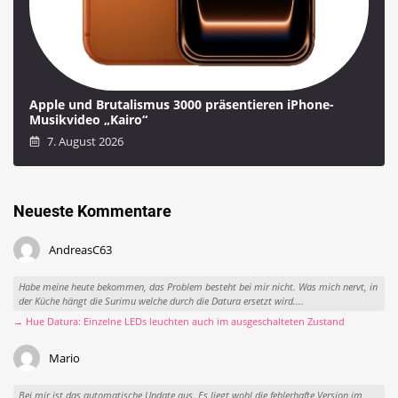
Apple und Brutalismus 3000 präsentieren iPhone-
Musikvideo „Kairo“
7. August 2026
Neueste Kommentare
AndreasC63
Habe meine heute bekommen, das Problem besteht bei mir nicht. Was mich nervt, in
der Küche hängt die Surimu welche durch die Datura ersetzt wird....
→ Hue Datura: Einzelne LEDs leuchten auch im ausgeschalteten Zustand
Mario
Bei mir ist das automatische Update aus. Es liegt wohl die fehlerhafte Version im