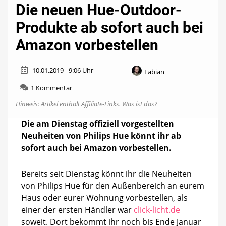
Die neuen Hue-Outdoor-
Produkte ab sofort auch bei
Amazon vorbestellen
10.01.2019 - 9:06 Uhr
Fabian
zu
1 Kommentar
Die
Hinweis: Artikel enthält Affiliate-Links.
Was ist das?
neuen
Hue-
Die am Dienstag offiziell vorgestellten
Outdoor-
Neuheiten von Philips Hue könnt ihr ab
Produkte
ab
sofort auch bei Amazon vorbestellen.
sofort
auch
Bereits seit Dienstag könnt ihr die Neuheiten
bei
Amazon
von Philips Hue für den Außenbereich an eurem
vorbestellen
Haus oder eurer Wohnung vorbestellen, als
einer der ersten Händler war
click-licht.de
soweit. Dort bekommt ihr noch bis Ende Januar