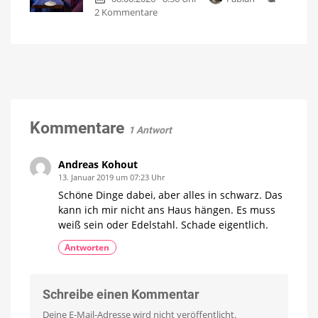
zu
2 Kommentare
oder
Hue
doch
Go:
lieber
Portable
mit
Tischleuchte
Batterie?
für
Jetzt
im
unter
Angebot
für
100
23
Euro
Euro
pro
Kommentare
Stück
1 Antwort
erhältlich
Perfekt
für
lange
Andreas Kohout
Sommerabende
13. Januar 2019 um 07:23 Uhr
Schöne Dinge dabei, aber alles in schwarz. Das
kann ich mir nicht ans Haus hängen. Es muss
weiß sein oder Edelstahl. Schade eigentlich.
Antworten
Schreibe einen Kommentar
Deine E-Mail-Adresse wird nicht veröffentlicht.