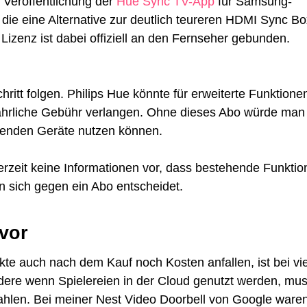
r Veröffentlichung der
Hue Sync TV-App
für Samsung-
die eine Alternative zur deutlich teureren HDMI Sync Bo
e Lizenz ist dabei offiziell an den Fernseher gebunden.
itt folgen. Philips Hue könnte für erweiterte Funktione
ährliche Gebühr verlangen. Ohne dieses Abo würde man
ffenden Geräte nutzen können.
 derzeit keine Informationen vor, dass bestehende Funkti
n sich gegen ein Abo entscheidet.
vor
auch nach dem Kauf noch Kosten anfallen, ist bei vi
dere wenn Spielereien in der Cloud genutzt werden, mu
ahlen. Bei meiner Nest Video Doorbell von Google ware