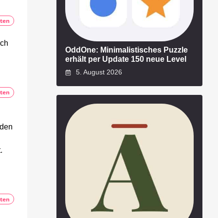
ten
ech
OddOne: Minimalistisches Puzzle
erhält per Update 150 neue Level
5. August 2026
ten
 den
.
ten