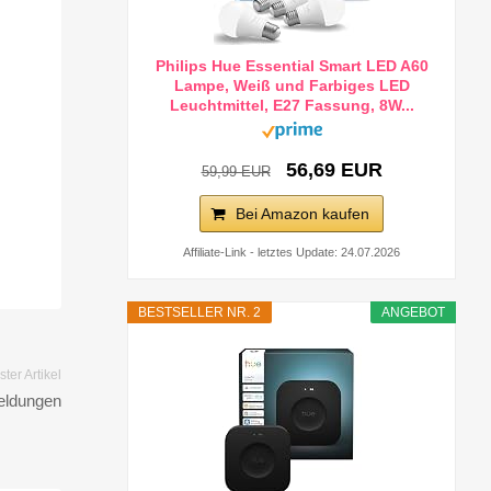
Philips Hue Essential Smart LED A60
Lampe, Weiß und Farbiges LED
Leuchtmittel, E27 Fassung, 8W...
56,69 EUR
59,99 EUR
Bei Amazon kaufen
Affiliate-Link - letztes Update: 24.07.2026
BESTSELLER NR. 2
ANGEBOT
ter Artikel
eldungen