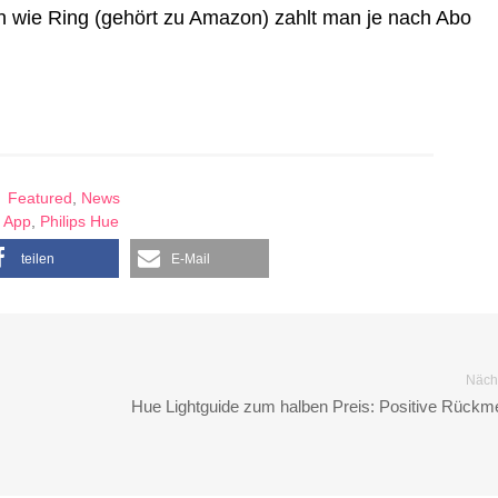
en wie Ring (gehört zu Amazon) zahlt man je nach Abo
Featured
,
News
App
,
Philips Hue
teilen
E-Mail
Nächs
Hue Lightguide zum halben Preis: Positive Rückm