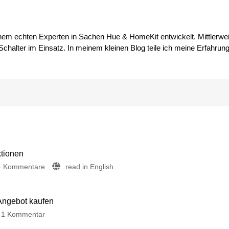
inem echten Experten in Sachen Hue & HomeKit entwickelt. Mittlerwei
chalter im Einsatz. In meinem kleinen Blog teile ich meine Erfahrun
ktionen
zu
4 Kommentare
read in English
Philips
Hue
5.72:
 Angebot kaufen
Update
zu
1 Kommentar
ohne
Neue