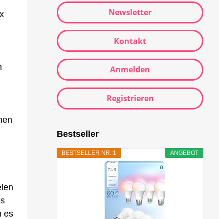
Newsletter
x
Kontakt
n
Anmelden
Registrieren
onen
Bestseller
BESTSELLER NR. 1
ANGEBOT
elen
ss
n es