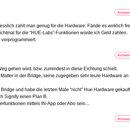
Bis
zu
15
Antwor
Euro
teurer
esslich zahlt man genug für die Hardware. Fände es wirklich fr
htmal für die “HUE-Labs”-Funktionen würde ich Geld zahlen.
 vorprogrammiert.
Antwor
 Weg gehen wird, bzw. zumindest in diese Eichtung schielt.
t Matter in der Bridge, seine zugegeben sehr teure Hardware an
r Bridge und habe die letzten Male “nicht” Hue Hardware gekauft
 Signify einen Plan B.
rfunktionen mittels IN-App oder Abo sein…
Antwor