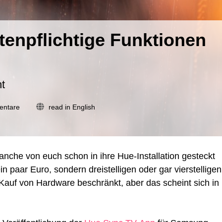
tenpflichtige Funktionen
t
zu
entare
read in English
Philips
Hue
könnte
kostenpflichtige
manche von euch schon in ihre Hue-Installation gesteckt
Funktionen
einführen
in paar Euro, sondern dreistelligen oder gar vierstelligen
Kauf von Hardware beschränkt, aber das scheint sich in