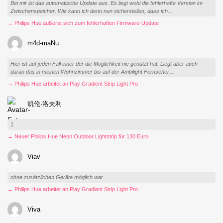
Bei mir ist das automatische Update aus. Es liegt wohl die fehlerhafte Version im
Zwischenspeicher. Wie kann ich denn nun sicherstellen, dass ich...
→ Philips Hue äußerst sich zum fehlerhaften Firmware-Update
m4d-maNu
Hier ist auf jeden Fall einer der die Möglichkeit nie genutzt hat. Liegt aber auch
daran das in meinen Wohnzimmer bis auf der Ambilight Fernseher...
→ Philips Hue arbeitet an Play Gradient Strip Light Pro
凯伦·洛夫利
1
→ Neuer Philips Hue Neon Outdoor Lightstrip für 130 Euro
Viav
ohne zusätzlichen Geräte möglich war
→ Philips Hue arbeitet an Play Gradient Strip Light Pro
Viva