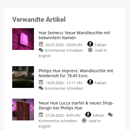
Verwandte Artikel
Hue Semeru: Neue Wandleuchte mit
bekanntem Namen
20.07.2026 - 20:00 Uhr
Fabian
zu
Kommentar schreiben
read in
Hue
English
Semeru:
Neue
Philips Hue Impress: Wandleuchte mit
Wandleuchte
Niedervolt für 78,49 Euro
mit
14.05.2026 - 11:11 Uhr
Fabian
bekanntem
zu
Kommentar schreiben
Namen
Philips
Zwei
neue
Hue
Outdoor-
Produkte
Neue Hue Lucca startet & neues Shop-
Impress:
aufgetaucht
Design bei Philips Hue
Wandleuchte
21.04.2026 - 9:45 Uhr
Fabian
mit
zu
Kommentar schreiben
read in
Niedervolt
Neue
English
für