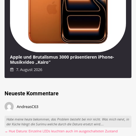
Apple und Brutalismus 3000 präsentieren iPhone-
Musikvideo „Kairo“
7. August 2026
Neueste Kommentare
AndreasC63
Habe meine heute bekommen, das Problem besteht bei mir nicht. Was mich nervt, in
der Küche hängt die Surimu welche durch die Datura ersetzt wird....
→ Hue Datura: Einzelne LEDs leuchten auch im ausgeschalteten Zustand