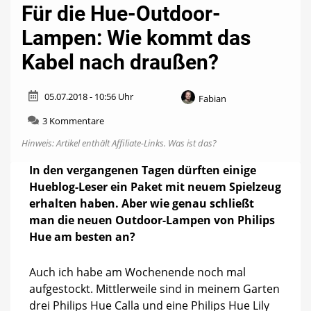
Für die Hue-Outdoor-
Lampen: Wie kommt das
Kabel nach draußen?
05.07.2018 - 10:56 Uhr
Fabian
zu
3 Kommentare
Für
Hinweis: Artikel enthält Affiliate-Links.
Was ist das?
die
Hue-
In den vergangenen Tagen dürften einige
Outdoor-
Hueblog-Leser ein Paket mit neuem Spielzeug
Lampen:
Wie
erhalten haben. Aber wie genau schließt
kommt
man die neuen Outdoor-Lampen von Philips
das
Hue am besten an?
Kabel
nach
draußen?
Auch ich habe am Wochenende noch mal
aufgestockt. Mittlerweile sind in meinem Garten
drei Philips Hue Calla und eine Philips Hue Lily