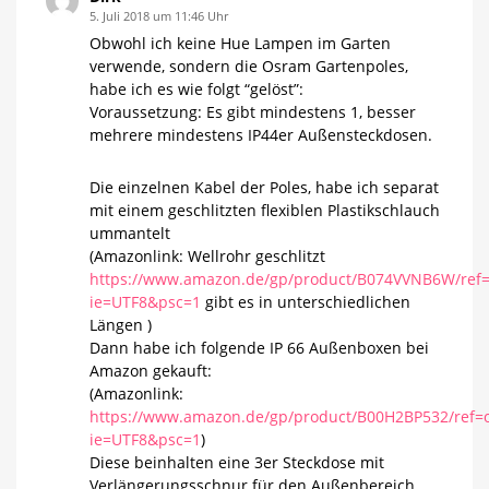
5. Juli 2018 um 11:46 Uhr
Obwohl ich keine Hue Lampen im Garten
verwende, sondern die Osram Gartenpoles,
habe ich es wie folgt “gelöst”:
Voraussetzung: Es gibt mindestens 1, besser
mehrere mindestens IP44er Außensteckdosen.
Die einzelnen Kabel der Poles, habe ich separat
mit einem geschlitzten flexiblen Plastikschlauch
ummantelt
(Amazonlink: Wellrohr geschlitzt
https://www.amazon.de/gp/product/B074VVNB6W/ref=
ie=UTF8&psc=1
gibt es in unterschiedlichen
Längen )
Dann habe ich folgende IP 66 Außenboxen bei
Amazon gekauft:
(Amazonlink:
https://www.amazon.de/gp/product/B00H2BP532/ref=o
ie=UTF8&psc=1
)
Diese beinhalten eine 3er Steckdose mit
Verlängerungsschnur für den Außenbereich.