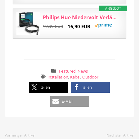
ANGEBOT
Philips Hue Niedervolt-Verlängerungskabel, für alle Hue Niedervolt Aussenleuchten, 5m Kabel
19,99 EUR
16,90 EUR
Featured
,
News
Installation
,
Kabel
,
Outdoor
teilen
teilen
E-Mail
Vorheriger Artikel
Nächster Artikel