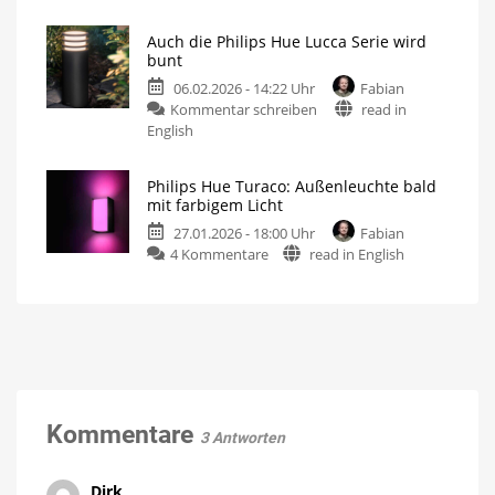
Hue
78,49
Lucca
Euro
Auch die Philips Hue Lucca Serie wird
startet
Perfekt
bunt
für
&
Stellen
ohne
06.02.2026 - 14:22 Uhr
Fabian
neues
Stromanschluss
zu
Kommentar schreiben
read in
Shop-
Auch
English
Design
die
bei
Philips
Philips
Philips Hue Turaco: Außenleuchte bald
Hue
Hue
mit farbigem Licht
Lucca
Das
sind
27.01.2026 - 18:00 Uhr
Fabian
Serie
die
Neuerungen
zu
4 Kommentare
read in English
wird
Philips
bunt
Hue
Das
nächste
Turaco:
kleine
Produkt-
Außenleuchte
Upgrade
bald
mit
farbigem
Licht
Kommentare
3 Antworten
Der
Preis
bleibt
wohl
gleich
Dirk